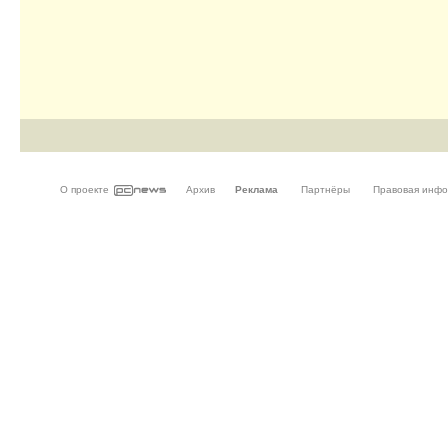
О проекте
Архив
Реклама
Партнёры
Правовая инф