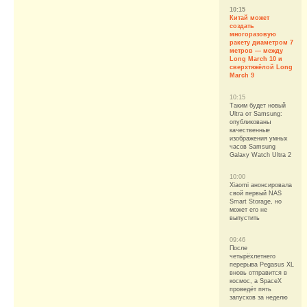
10:15
Китай может
создать
многоразовую
ракету диаметром 7
метров — между
Long March 10 и
сверхтяжёлой Long
March 9
10:15
Таким будет новый
Ultra от Samsung:
опубликованы
качественные
изображения умных
часов Samsung
Galaxy Watch Ultra 2
10:00
Xiaomi анонсировала
свой первый NAS
Smart Storage, но
может его не
выпустить
09:46
После
четырёхлетнего
перерыва Pegasus XL
вновь отправится в
космос, а SpaceX
проведёт пять
запусков за неделю