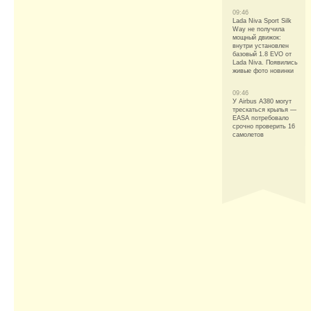
09:46
Lada Niva Sport Silk
Way не получила
мощный движок:
внутри установлен
базовый 1.8 EVO от
Lada Niva. Появились
живые фото новинки
09:46
У Airbus A380 могут
трескаться крылья —
EASA потребовало
срочно проверить 16
самолетов