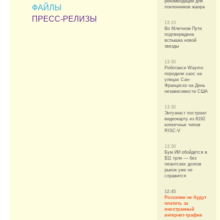
рекомендации для
ФАЙЛЫ
поклонников жанра
ПРЕСС-РЕЛИЗЫ
13:15
Во Млечном Пути
подтверждена
вспышка новой
звезды
13:30
Роботакси Waymo
породили хаос на
улицах Сан-
Франциско на День
независимости США
13:30
Энтузиаст построил
видеокарту из 8192
копеечных чипов
RISC-V
13:30
Бум ИИ обойдётся в
$11 трлн — без
гигантских долгов
рынок уже не
справится
12:45
Россияне не будут
платить за
иностранный
интернет-трафик