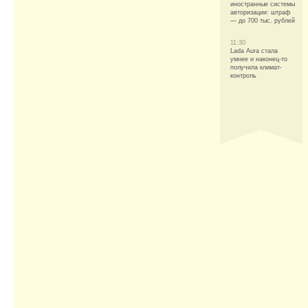
иностранные системы
авторизации: штраф
— до 700 тыс. рублей
11:30
Lada Aura стала
умнее и наконец-то
получила климат-
контроль