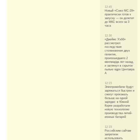
12:45
Новый «Союз МС-29»
практически готов к
запуску — он долетит
до МКС всего за 3
часа
12:30
«Джеймс Уэбб»
рассмотрел
последствия
столкновения двух
галактик,
произошедшего 2
миллиарда лет назад,
и заглянул в скрытое
пылью ядро Центавра
A
12:15
Электромобили будут
заряжаться быстрее и
смогут проезжать
больше на одной
зарядке: в Южной
Корее разработали
новую технологию
производства литий-
ионных батарей
12:15
Российским сайтам
запретили
использовать