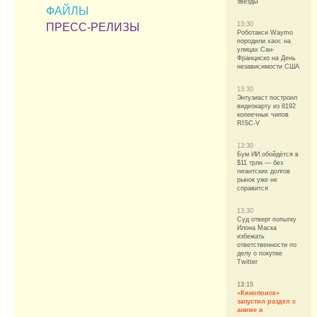
звезды
ФАЙЛЫ
13:30
ПРЕСС-РЕЛИЗЫ
Роботакси Waymo
породили хаос на
улицах Сан-
Франциско на День
независимости США
13:30
Энтузиаст построил
видеокарту из 8192
копеечных чипов
RISC-V
13:30
Бум ИИ обойдётся в
$11 трлн — без
гигантских долгов
рынок уже не
справится
13:30
Суд отверг попытку
Илона Маска
избежать
ответственности по
делу о покупке
Twitter
13:15
«Кинопоиск»
запустил раздел с
аниме и