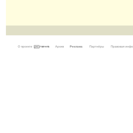
О проекте
Архив
Реклама
Партнёры
Правовая инф