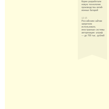
Корее разработали
новую технологию
производства литий-
ионных батарей
12:15
Российским сайтам
запретили
использовать
иностранные системы
авторизации: штраф
— до 700 тыс. рублей