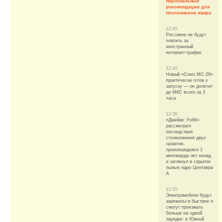
персональные
рекомендации для
поклонников жанра
12:45
Россияне не будут
платить за
иностранный
интернет-трафик
12:45
Новый «Союз МС-29»
практически готов к
запуску — он долетит
до МКС всего за 3
часа
12:30
«Джеймс Уэбб»
рассмотрел
последствия
столкновения двух
галактик,
произошедшего 2
миллиарда лет назад,
и заглянул в скрытое
пылью ядро Центавра
A
12:15
Электромобили будут
заряжаться быстрее и
смогут проезжать
больше на одной
зарядке: в Южной