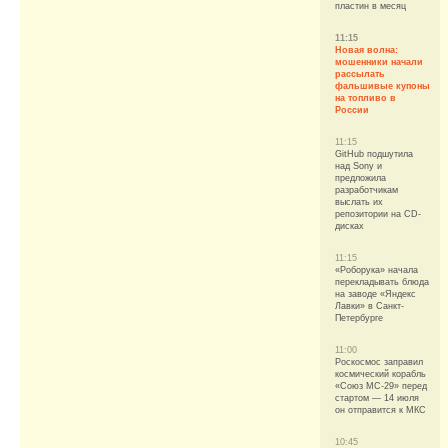
пластин в месяц
11:15
Новая волна:
мошенники начали
рассылать
фальшивые купоны
на топливо в
России
11:15
GitHub подшутила
над Sony и
предложила
разработчикам
выслать их
репозитории на CD-
дисках
11:15
«Роборука» начала
перекладывать блюда
на заводе «Яндекс
Лавки» в Санкт-
Петербурге
11:00
Роскосмос заправил
космический корабль
«Союз МС-29» перед
стартом — 14 июля
он отправится к МКС
10:45