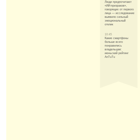
Люди предпочитают
«ИИ-призраков»,
говорящих от первого
лица — исследование
выявило сильный
эмоциональный
отклик
10:45
Какие смартфоны
больше всего
понравились
владельцам:
июньский рейтинг
AnTuTu