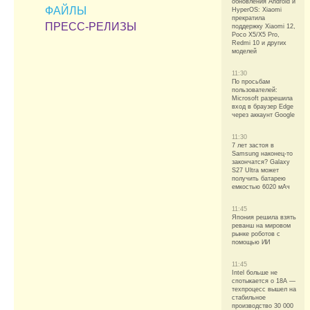
обновления Android и
ФАЙЛЫ
HyperOS: Xiaomi
прекратила
ПРЕСС-РЕЛИЗЫ
поддержку Xiaomi 12,
Poco X5/X5 Pro,
Redmi 10 и других
моделей
11:30
По просьбам
пользователей:
Microsoft разрешила
вход в браузер Edge
через аккаунт Google
11:30
7 лет застоя в
Samsung наконец-то
закончатся? Galaxy
S27 Ultra может
получить батарею
емкостью 6020 мАч
11:45
Япония решила взять
реванш на мировом
рынке роботов с
помощью ИИ
11:45
Intel больше не
спотыкается о 18A —
техпроцесс вышел на
стабильное
производство 30 000