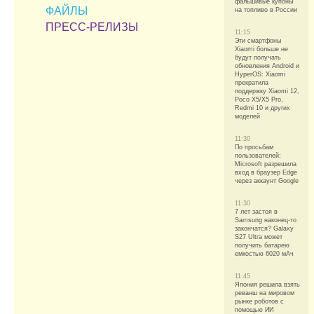
фальшивые купоны
ФАЙЛЫ
на топливо в России
ПРЕСС-РЕЛИЗЫ
11:15
Эти смартфоны
Xiaomi больше не
будут получать
обновления Android и
HyperOS: Xiaomi
прекратила
поддержку Xiaomi 12,
Poco X5/X5 Pro,
Redmi 10 и других
моделей
11:30
По просьбам
пользователей:
Microsoft разрешила
вход в браузер Edge
через аккаунт Google
11:30
7 лет застоя в
Samsung наконец-то
закончатся? Galaxy
S27 Ultra может
получить батарею
емкостью 6020 мАч
11:45
Япония решила взять
реванш на мировом
рынке роботов с
помощью ИИ