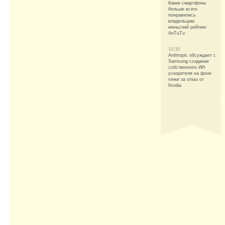
Какие смартфоны
больше всего
понравились
владельцам:
июньский рейтинг
AnTuTu
10:30
Anthropic обсуждает с
Samsung создание
собственного ИИ-
ускорителя на фоне
гонки за отказ от
Nvidia