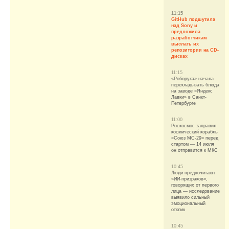
11:15
GitHub подшутила
над Sony и
предложила
разработчикам
выслать их
репозитории на CD-
дисках
11:15
«Роборука» начала
перекладывать блюда
на заводе «Яндекс
Лавки» в Санкт-
Петербурге
11:00
Роскосмос заправил
космический корабль
«Союз МС-29» перед
стартом — 14 июля
он отправится к МКС
10:45
Люди предпочитают
«ИИ-призраков»,
говорящих от первого
лица — исследование
выявило сильный
эмоциональный
отклик
10:45