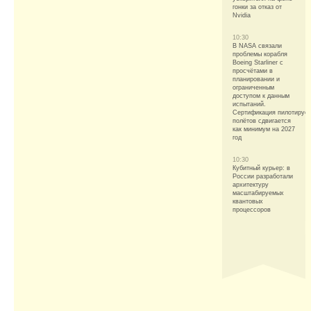
гонки за отказ от
Nvidia
10:30
В NASA связали
проблемы корабля
Boeing Starliner с
просчётами в
планировании и
ограниченным
доступом к данным
испытаний.
Сертификация пилотируе
полётов сдвигается
как минимум на 2027
год
10:30
Кубитный курьер: в
России разработали
архитектуру
масштабируемых
квантовых
процессоров