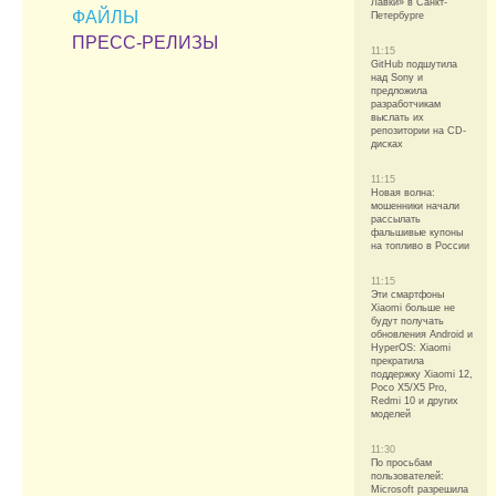
Лавки» в Санкт-
ФАЙЛЫ
Петербурге
ПРЕСС-РЕЛИЗЫ
11:15
GitHub подшутила
над Sony и
предложила
разработчикам
выслать их
репозитории на CD-
дисках
11:15
Новая волна:
мошенники начали
рассылать
фальшивые купоны
на топливо в России
11:15
Эти смартфоны
Xiaomi больше не
будут получать
обновления Android и
HyperOS: Xiaomi
прекратила
поддержку Xiaomi 12,
Poco X5/X5 Pro,
Redmi 10 и других
моделей
11:30
По просьбам
пользователей:
Microsoft разрешила