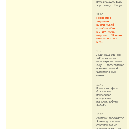
вход в браузер Edge
через аккаунт Google
11:00
Роскосмос
заправил
космический
корабль «Союз
МС-29» перед
стартом — 14 июля
он отправится к
МКС
10:45
Люди предпочитают
«ИИ-призраков»,
говорящих от первого
лица — исследование
выявило сильный
эмоциональный
отклик
10:45
Какие смартфоны
больше всего
понравились
владельцам:
июньский рейтинг
AnTuTu
10:30
Anthropic обсуждает с
Samsung создание
собственного ИИ-
ускорителя на фоне