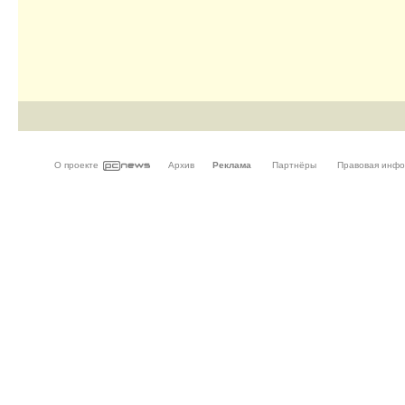
О проекте
Архив
Реклама
Партнёры
Правовая инф