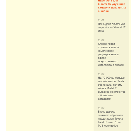
HyperOS 3 для
Xiaomi 15 улучшила
камеру и исправила
ошибки
11:02
Президент Xiaomi уже
перешёл на Xiaomi 17
Ultra
11:02
Южная Корея
готовится ввести
комплексное
регулирование в
сфере
искусственного
интеллекта с января
11:02
На 70 000 км больше
за счёт массы: Tesla
объяснила, почему
лёгкая Model Y
выгоднее конкурентов
с большими
батареями
11:02
Втрое дороже
обычного «Крузака»:
представлен Toyota
Land Cruiser 70 от
PVS Automotive