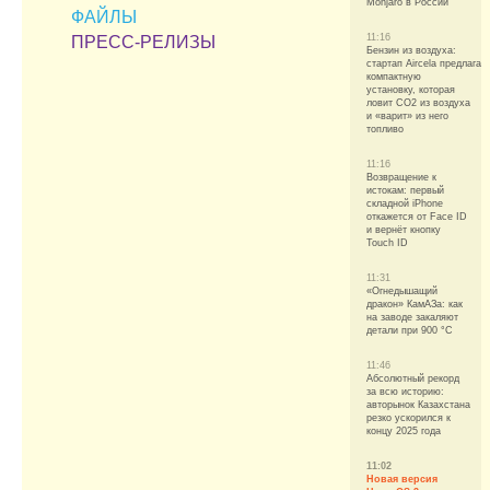
Monjaro в России
ФАЙЛЫ
11:16
ПРЕСС-РЕЛИЗЫ
Бензин из воздуха:
стартап Aircela предлагае
компактную
установку, которая
ловит CO2 из воздуха
и «варит» из него
топливо
11:16
Возвращение к
истокам: первый
складной iPhone
откажется от Face ID
и вернёт кнопку
Touch ID
11:31
«Огнедышащий
дракон» КамАЗа: как
на заводе закаляют
детали при 900 °C
11:46
Абсолютный рекорд
за всю историю:
авторынок Казахстана
резко ускорился к
концу 2025 года
11:02
Новая версия