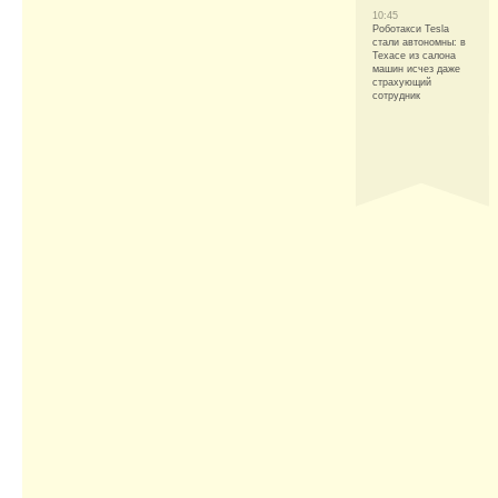
10:45
Роботакси Tesla
стали автономны: в
Техасе из салона
машин исчез даже
страхующий
сотрудник