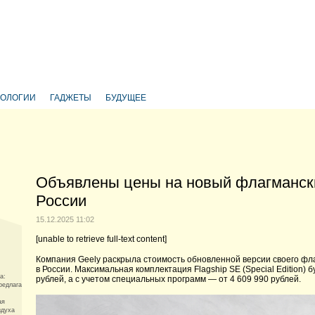
НОЛОГИИ
ГАДЖЕТЫ
БУДУЩЕЕ
Объявлены цены на новый флагмански
России
15.12.2025 11:02
[unable to retrieve full-text content]
Компания Geely раскрыла стоимость обновленной версии своего фл
в России. Максимальная комплектация Flagship SE (Special Edition)
а:
рублей, а с учетом специальных программ — от 4 609 990 рублей.
предлагает
ая
здуха