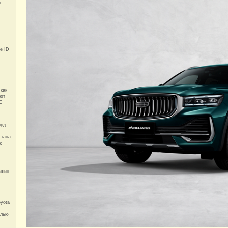
о
e ID
 как
яют
°C
орд
стана
к
ашин
oyota
елью