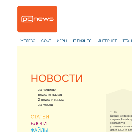
ЖЕЛЕЗО
СОФТ
ИГРЫ
IT-БИЗНЕС
ИНТЕРНЕТ
ТЕХ
НОВОСТИ
за неделю
неделю назад
2 недели назад
за месяц
11:16
СТАТЬИ
Бензин из воздух
стартап Aircela 
БЛОГИ
компактную
установку, котор
ФАЙЛЫ
ловит CO2 из во