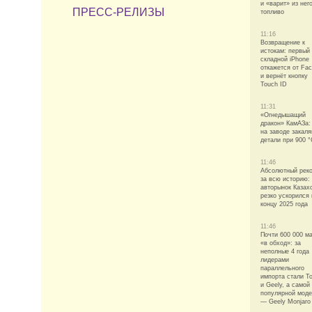
и «варит» из нег
ПРЕСС-РЕЛИЗЫ
топливо
11:16
Возвращение к
истокам: первый
складной iPhone
откажется от Fac
и вернёт кнопку
Touch ID
11:31
«Огнедышащий
дракон» КамАЗа:
на заводе закал
детали при 900 
11:46
Абсолютный рек
за всю историю:
авторынок Казах
резко ускорился 
концу 2025 года
11:46
Почти 600 000 м
«в обход»: за
неполные 4 года
лидерами
параллельного
импорта стали T
и Geely, а самой
популярной мод
— Geely Monjaro