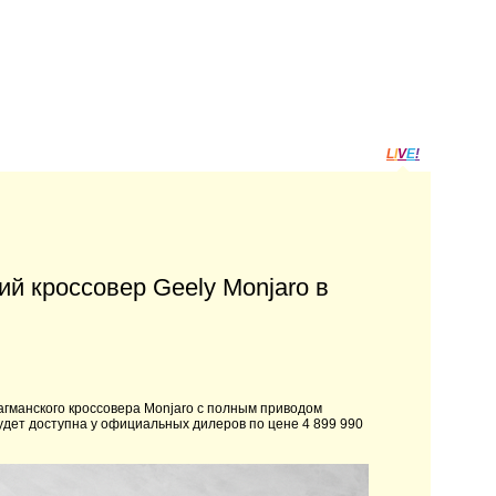
L
I
V
E
!
й кроссовер Geely Monjaro в
агманского кроссовера Monjaro с полным приводом
 будет доступна у официальных дилеров по цене 4 899 990