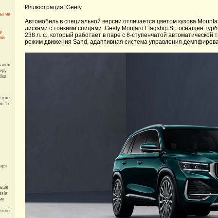
Иллюстрация: Geely
ы на
Автомобиль в специальной версии отличается цветом кузова Mount
дисками с тонкими спицами. Geely Monjaro Flagship SE оснащен ту
y
238 л. с., который работает в паре с 8-ступенчатой автоматическ
ии
режим движения Sand, адаптивная система управления демпфирова
iaomi
еру
бки
i уже
mi 17
варя
льше
esla
му
ентов