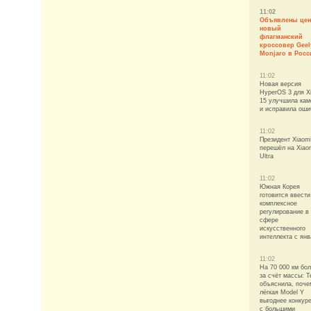
11:02
Объявлены цен
новый
флагманский
кроссовер Geel
Monjaro в Росс
11:02
Новая версия
HyperOS 3 для X
15 улучшила кам
и исправила оши
11:02
Президент Xiaom
перешёл на Xiao
Ultra
11:02
Южная Корея
готовится ввести
комплексное
регулирование в
сфере
искусственного
интеллекта с ян
11:02
На 70 000 км бо
за счёт массы: T
объяснила, поче
лёгкая Model Y
выгоднее конкур
с большими