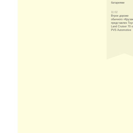
батареями
11:02
Втрое дороже
обычного «Круза
представлен Toy
Land Cruiser 70 о
PVS Automotive