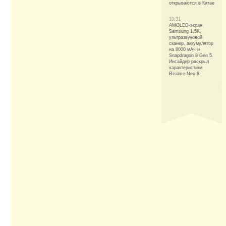
открываются в Китае
10:31
AMOLED-экран
Samsung 1,5K,
ультразвуковой
сканер, аккумулятор
на 8000 мАч и
Snapdragon 8 Gen 5.
Инсайдер раскрыл
характеристики
Realme Neo 8