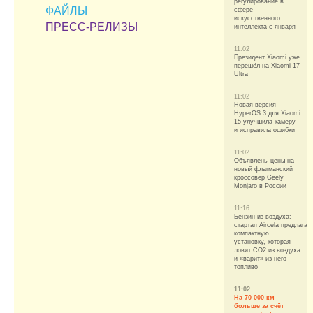
регулирование в
ФАЙЛЫ
сфере
искусственного
ПРЕСС-РЕЛИЗЫ
интеллекта с января
11:02
Президент Xiaomi уже
перешёл на Xiaomi 17
Ultra
11:02
Новая версия
HyperOS 3 для Xiaomi
15 улучшила камеру
и исправила ошибки
11:02
Объявлены цены на
новый флагманский
кроссовер Geely
Monjaro в России
11:16
Бензин из воздуха:
стартап Aircela предлагае
компактную
установку, которая
ловит CO2 из воздуха
и «варит» из него
топливо
11:02
На 70 000 км
больше за счёт