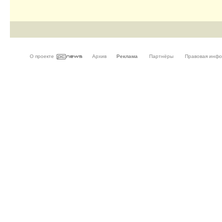
О проекте
Архив
Реклама
Партнёры
Правовая инф