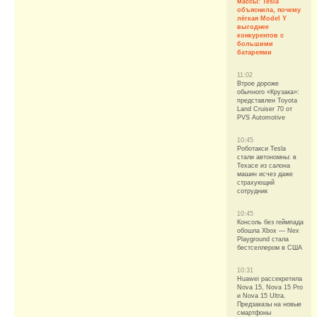
массы: Tesla
объяснила, почему
лёгкая Model Y
выгоднее
конкурентов с
большими
батареями
11:02
Втрое дороже
обычного «Крузака»:
представлен Toyota
Land Cruiser 70 от
PVS Automotive
10:45
Роботакси Tesla
стали автономны: в
Техасе из салона
машин исчез даже
страхующий
сотрудник
10:45
Консоль без геймпада
обошла Xbox — Nex
Playground стала
бестселлером в США
10:31
Huawei рассекретила
Nova 15, Nova 15 Pro
и Nova 15 Ultra.
Предзаказы на новые
смартфоны