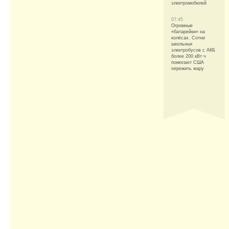
электромобилей
07:45
Огромные
«батарейки» на
колёсах. Сотни
школьных
электробусов с АКБ
более 200 кВт·ч
помогают США
пережить жару