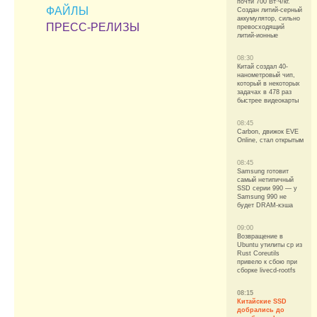
почти 700 Вт·ч/кг.
ФАЙЛЫ
Создан литий-серный
аккумулятор, сильно
ПРЕСС-РЕЛИЗЫ
превосходящий
литий-ионные
08:30
Китай создал 40-
нанометровый чип,
который в некоторых
задачах в 478 раз
быстрее видеокарты
08:45
Carbon, движок EVE
Online, стал открытым
08:45
Samsung готовит
самый нетипичный
SSD серии 990 — у
Samsung 990 не
будет DRAM-кэша
09:00
Возвращение в
Ubuntu утилиты cp из
Rust Coreutils
привело к сбою при
сборке livecd-rootfs
08:15
Китайские SSD
добрались до