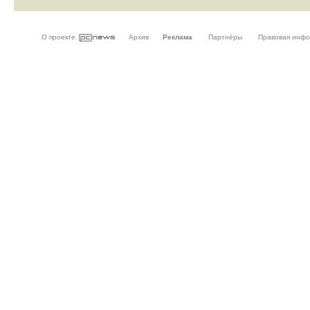
О проекте
Архив
Реклама
Партнёры
Правовая инф