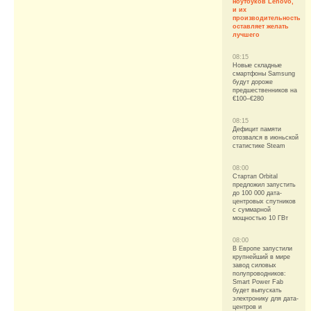
ноутбуков Lenovo,
и их
производительность
оставляет желать
лучшего
08:15
Новые складные
смартфоны Samsung
будут дороже
предшественников на
€100–€280
08:15
Дефицит памяти
отозвался в июньской
статистике Steam
08:00
Стартап Orbital
предложил запустить
до 100 000 дата-
центровых спутников
с суммарной
мощностью 10 ГВт
08:00
В Европе запустили
крупнейший в мире
завод силовых
полупроводников:
Smart Power Fab
будет выпускать
электронику для дата-
центров и