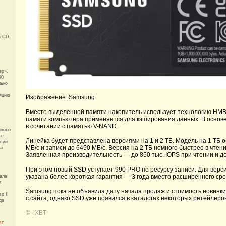
а CD-
ер».
90
лько
ляцию
Изображение: Samsung
Вместо выделенной памяти накопитель использует технологию HMB (
памяти компьютера применяется для кэширования данных. В осно
в сочетании с памятью V-NAND.
около
ые
Линейка будет представлена версиями на 1 и 2 ТБ. Модель на 1 ТБ 
ссии
МБ/с и записи до 6450 МБ/с. Версия на 2 ТБ немного быстрее в чтен
ва
Заявленная производительность — до 850 тыс. IOPS при чтении и до
При этом новый SSD уступает 990 PRO по ресурсу записи. Для верси
указана более короткая гарантия — 3 года вместо расширенного сро
ала
м
Samsung пока не объявила дату начала продаж и стоимость новинк
о II
с сайта, однако SSD уже появился в каталогах некоторых ретейлеров
да
©
iXBT
ит