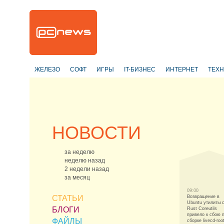
ЖЕЛЕЗО
СОФТ
ИГРЫ
IT-БИЗНЕС
ИНТЕРНЕТ
ТЕХ
НОВОСТИ
за неделю
неделю назад
2 недели назад
за месяц
09:00
СТАТЬИ
Возвращение в
Ubuntu утилиты c
БЛОГИ
Rust Coreutils
привело к сбою 
ФАЙЛЫ
сборке livecd-roo