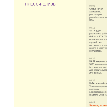
ПРЕСС-РЕЛИЗЫ
09:00
GitHub начал
записывать
репозитории
разработчиков н
ROM
09:15
«RTX 5090
расплавила райз
GeForce RTX 50
оказалась насто
горячей, что
расплавила изо
кабеля в корпусе
компьютера
09:30
NASA выделяет 
$600 млн на нов
беспилотные ми
для строительст
лунной базы
09:30
BYD снова обогн
Tesla по мировы
продажам
электромобилей в
квартале 2026 го
08:45
Samsung готов