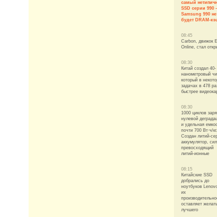
самый нетипич
SSD серии 990 
Samsung 990 не
будет DRAM-кэ
08:45
Carbon, движок 
Online, стал отк
08:30
Китай создал 40-
нанометровый чи
который в некот
задачах в 478 ра
быстрее видеока
08:30
1000 циклов заря
нулевой деграда
и удельная емко
почти 700 Вт·ч/кг
Создан литий-се
аккумулятор, си
превосходящий
литий-ионные
08:15
Китайские SSD
добрались до
ноутбуков Lenovo
их
производительно
оставляет желат
лучшего