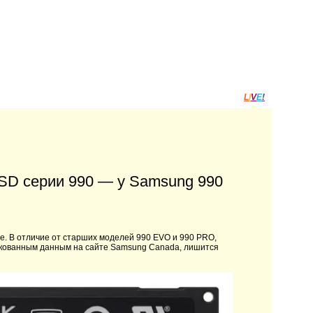
L
I
V
E
!
SD серии 990 — у Samsung 990
e. В отличие от старших моделей 990 EVO и 990 PRO,
икованным данным на сайте Samsung Canada, лишится