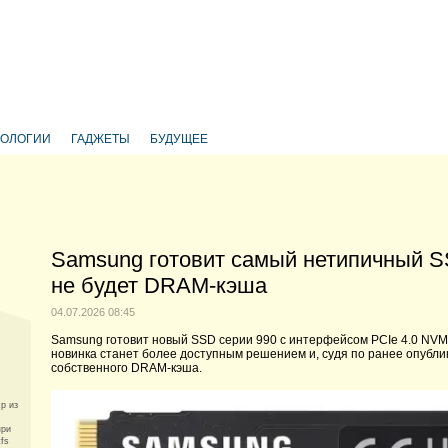
НОЛОГИИ
ГАДЖЕТЫ
БУДУЩЕЕ
Samsung готовит самый нетипичный S
не будет DRAM-кэша
04.07.2026 08:45
Samsung готовит новый SSD серии 990 с интерфейсом PCIe 4.0 NVM
новинка станет более доступным решением и, судя по ранее опубл
собственного DRAM-кэша.
p из
при
tfs