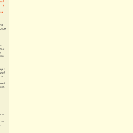
ный
— у
ша
EVE
рытым
п,
орых
з
рты
да с
цией
сть
.
рный
льно
, и
сть
ь