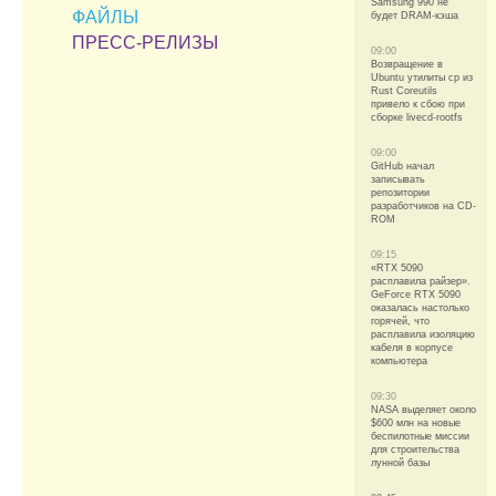
Samsung 990 не
ФАЙЛЫ
будет DRAM-кэша
ПРЕСС-РЕЛИЗЫ
09:00
Возвращение в
Ubuntu утилиты cp из
Rust Coreutils
привело к сбою при
сборке livecd-rootfs
09:00
GitHub начал
записывать
репозитории
разработчиков на CD-
ROM
09:15
«RTX 5090
расплавила райзер».
GeForce RTX 5090
оказалась настолько
горячей, что
расплавила изоляцию
кабеля в корпусе
компьютера
09:30
NASA выделяет около
$600 млн на новые
беспилотные миссии
для строительства
лунной базы