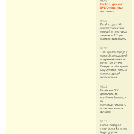
08:45
Carbon, движок
EVE Online, стал
открытым
08:30
Китай создал 40-
нанометровый чип,
который в некоторых
задачах в 478 раз
быстрее видеокарты
08:30
1000 циклов заряда с
нулевой деградацией
и удельная емкость
почти 700 Вт·ч/кг.
Создан литий-серный
аккумулятор, сильно
превосходящий
литий-ионные
08:15
Китайские SSD
добрались до
ноутбуков Lenovo, и
их
производительность
оставляет желать
лучшего
08:15
Новые складные
смартфоны Samsung
будут дороже