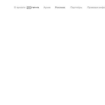
О проекте
Архив
Реклама
Партнёры
Правовая инф