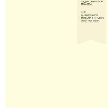
предшественников на
€100–€280
08:15
Дефицит памяти
отозвался в июньской
статистике Steam