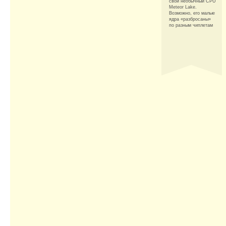
свой необычный CPU
Meteor Lake.
Возможно, его малые
ядра «разбросаны»
по разным чиплетам