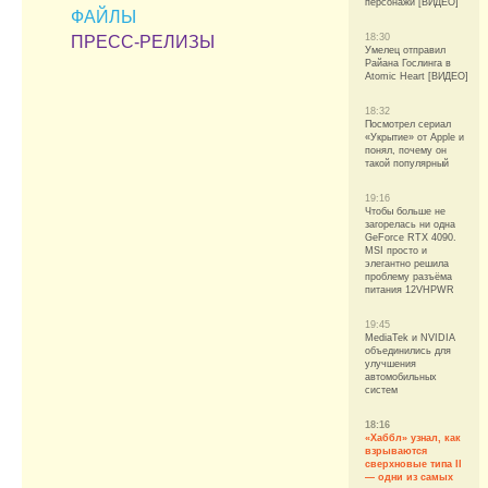
персонажи [ВИДЕО]
ФАЙЛЫ
18:30
ПРЕСС-РЕЛИЗЫ
Умелец отправил
Райана Гослинга в
Atomic Heart [ВИДЕО]
18:32
Посмотрел сериал
«Укрытие» от Apple и
понял, почему он
такой популярный
19:16
Чтобы больше не
загорелась ни одна
GeForce RTX 4090.
MSI просто и
элегантно решила
проблему разъёма
питания 12VHPWR
19:45
MediaTek и NVIDIA
объединились для
улучшения
автомобильных
систем
18:16
«Хаббл» узнал, как
взрываются
сверхновые типа II
— одни из самых