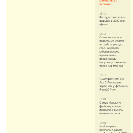
массивных в
космосе
18:16
Как будет выглядеть
ваш дом в 2050 году
(фото)
18:16
Сотни миллионов
владельцев Android-
устройств рискуют
стать жертвами
кибершпионажа:
приложения с
вредоносным
модулем установили
более 421 млн раз
18:16
Смартфон OnePlus
Ace 2 Pro получит
экран, как у флагмана
Reno10 Pro+
18:01
Самую большую
футболку в мире
показали с высоты
птичьего полета
18:01
Intel впервые
показала в работе