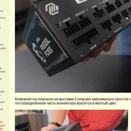
ны
почти
и
y
ить
д для
ии
чика
ал
вила
—
Компания на показала на выставке Computex максимально простое и
ания
что определённая часть коннектора красится в жёлтый цвет.
рах
не
одна
90.