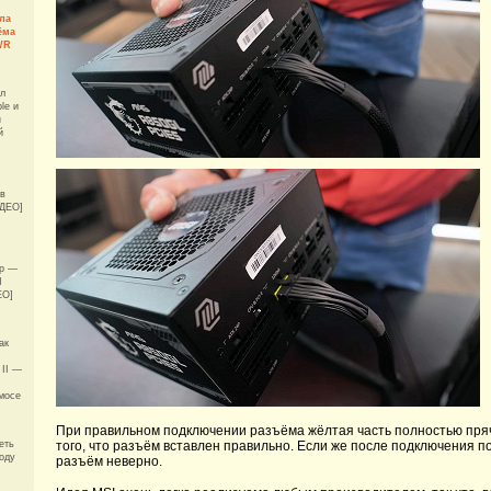
ла
ёма
WR
ал
le и
н
й
 в
ИДЕО]
гр —
И
ЕО]
ак
 II —
мосе
При правильном подключении разъёма жёлтая часть полностью пряч
еть
того, что разъём вставлен правильно. Если же после подключения п
году
разъём неверно.