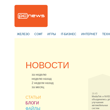
ЖЕЛЕЗО
СОФТ
ИГРЫ
IT-БИЗНЕС
ИНТЕРНЕТ
ТЕХ
НОВОСТИ
за неделю
неделю назад
2 недели назад
за месяц
19:45
СТАТЬИ
MediaTek и NVID
объединились д
БЛОГИ
улучшения
автомобильных
ФАЙЛЫ
систем