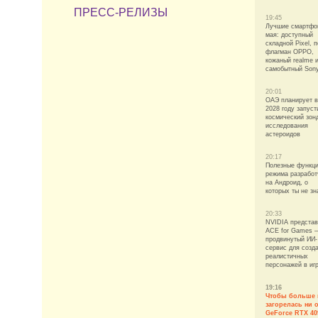
ПРЕСС-РЕЛИЗЫ
19:45
Лучшие смартфо
мая: доступный
складной Pixel, 
флагман OPPO,
кожаный realme 
самобытный Son
20:01
ОАЭ планирует в
2028 году запуст
космический зон
исследования
астероидов
20:17
Полезные функц
режима разработ
на Андроид, о
которых ты не зн
20:33
NVIDIA предста
ACE for Games 
продвинутый ИИ-
сервис для созд
реалистичных
персонажей в иг
19:16
Чтобы больше 
загорелась ни 
GeForce RTX 40