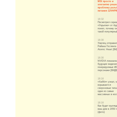
MSI просто и
элегантно реши
проблему разъ
питания 12VHP
18:32
Посмотрел сери
«Укрытие» от App
понял, почему о
такой популярны
18:30
Умелец отправил
Райана Гослинга
Atomic Heart [В
18:30
NVIDIA показала
будущее видеои
генерируемые И
персонажи [ВИД
18:16
«Хаббл» узнал, к
взрываются
сверхновые типа
одни из самых
массивных в кос
18:16
Как будет выгляд
ваш дом в 2050 
(фото)