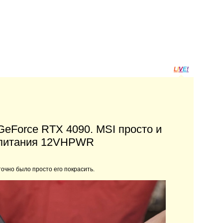
L
I
V
E
!
GeForce RTX 4090. MSI просто и
 питания 12VHPWR
очно было просто его покрасить.