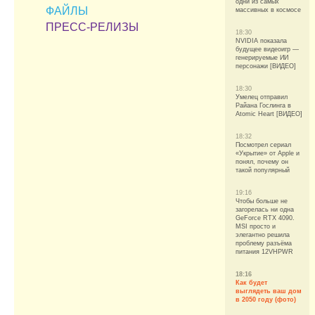
одни из самых
ФАЙЛЫ
массивных в космосе
ПРЕСС-РЕЛИЗЫ
18:30
NVIDIA показала
будущее видеоигр —
генерируемые ИИ
персонажи [ВИДЕО]
18:30
Умелец отправил
Райана Гослинга в
Atomic Heart [ВИДЕО]
18:32
Посмотрел сериал
«Укрытие» от Apple и
понял, почему он
такой популярный
19:16
Чтобы больше не
загорелась ни одна
GeForce RTX 4090.
MSI просто и
элегантно решила
проблему разъёма
питания 12VHPWR
18:16
Как будет
выглядеть ваш дом
в 2050 году (фото)