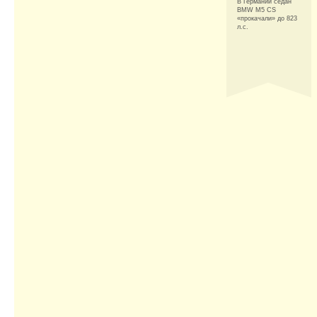
В Германии седан
BMW M5 CS
«прокачали» до 823
л.с.