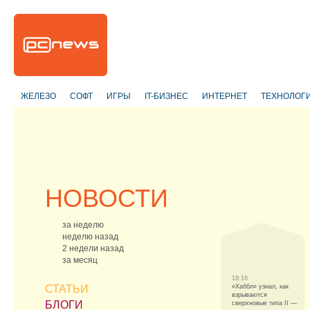
ЖЕЛЕЗО
СОФТ
ИГРЫ
IT-БИЗНЕС
ИНТЕРНЕТ
ТЕХНОЛОГ
НОВОСТИ
за неделю
неделю назад
2 недели назад
за месяц
18:16
СТАТЬИ
«Хаббл» узнал, как
взрываются
БЛОГИ
сверхновые типа II —