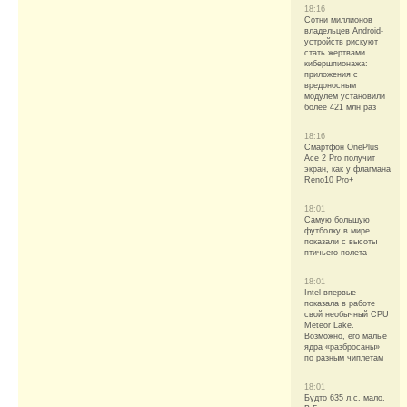
18:16
Сотни миллионов
владельцев Android-
устройств рискуют
стать жертвами
кибершпионажа:
приложения с
вредоносным
модулем установили
более 421 млн раз
18:16
Смартфон OnePlus
Ace 2 Pro получит
экран, как у флагмана
Reno10 Pro+
18:01
Самую большую
футболку в мире
показали с высоты
птичьего полета
18:01
Intel впервые
показала в работе
свой необычный CPU
Meteor Lake.
Возможно, его малые
ядра «разбросаны»
по разным чиплетам
18:01
Будто 635 л.с. мало.