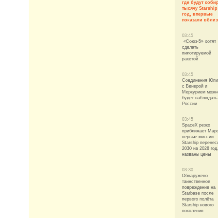
где будут соби
тысячу Starship
год, впервые
показали вблиз
03:45
«Союз-5» хотят
сделать
пилотируемой
ракетой
03:45
Соединения Юпи
с Венерой и
Меркурием можн
будет наблюдать
России
03:45
SpaceX резко
приближает Мар
первые миссии
Starship перенес
2030 на 2028 год
названы цены
03:30
Обнаружено
таинственное
повреждение на
Starbase после
первого полёта
Starship нового
поколения