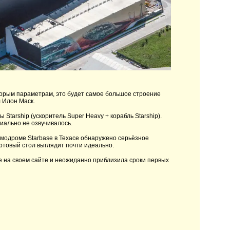
торым параметрам, это будет самое большое строение
л Илон Маск.
Starship (ускоритель Super Heavy + корабль Starship).
циально не озвучивалось.
осмодроме Starbase в Техасе обнаружено серьёзное
ртовый стол выглядит почти идеально.
 на своем сайте и неожиданно приблизила сроки первых