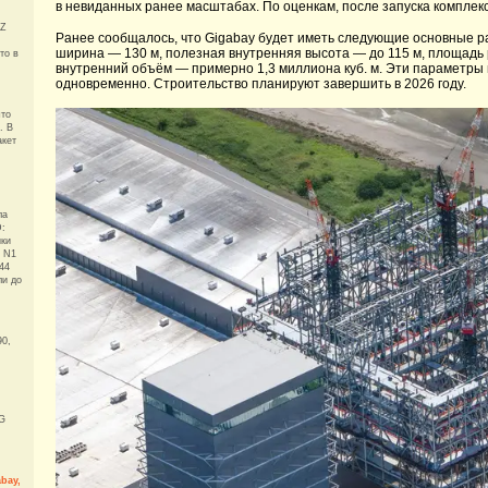
в невиданных ранее масштабах. По оценкам, после запуска комплек
 Z
Ранее сообщалось, что Gigabay будет иметь следующие основные ра
ширина — 130 м, полезная внутренняя высота — до 115 м, площадь р
то в
внутренний объём — примерно 1,3 миллиона куб. м. Эти параметры 
одновременно. Строительство планируют завершить в 2026 году.
что
. В
акет
ла
D:
ики
и N1
44
ли до
90,
G
bay,