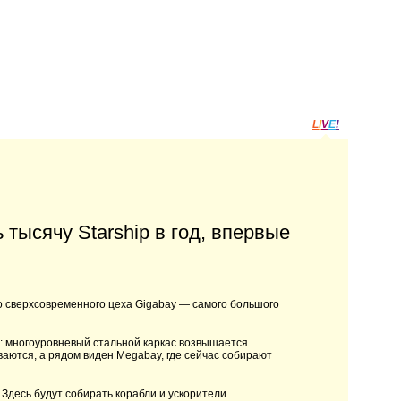
L
I
V
E
!
ь тысячу Starship в год, впервые
во сверхсовременного цеха Gigabay — самого большого
: многоуровневый стальной каркас возвышается
ваются, а рядом виден Megabay, где сейчас собирают
 Здесь будут собирать корабли и ускорители