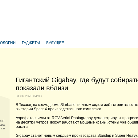
НОЛОГИИ
ГАДЖЕТЫ
БУДУЩЕЕ
Гигантский Gigabay, где будут собират
показали вблизи
01.06.2026 04:00
В Техасе, на космодроме Starbase, полным ходом идёт строительст
в истории SpaceX производственного комплекса.
Аэрофотоснимки от RGV Aerial Photography демонстрируют прогресс
уск?
на десятки метров, вокруг работают мощные краны, стены уже обши
адка
ракеты.
 как
Gigabay станет новым сердцем производства Starship и Super Heavy.