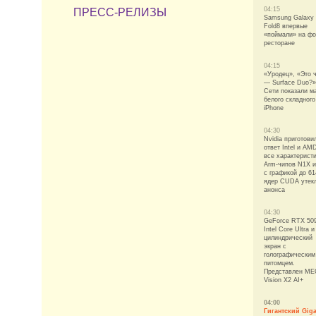
04:15
ПРЕСС-РЕЛИЗЫ
Samsung Galaxy
Fold8 впервые
«поймали» на фо
ресторане
04:15
«Уродец», «Это 
— Surface Duo?»
Сети показали м
белого складного
iPhone
04:30
Nvidia приготови
ответ Intel и AM
все характерист
Arm-чипов N1X 
с графикой до 61
ядер CUDA утек
анонса
04:30
GeForce RTX 50
Intel Core Ultra и
цилиндрический
экран с
голографическим
питомцем.
Представлен ME
Vision X2 AI+
04:00
Гигантский Giga