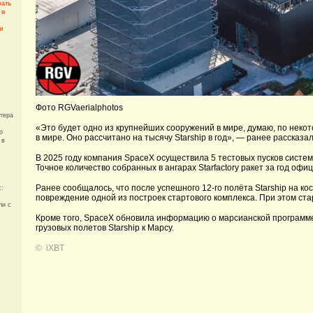
рать
 в
и
Фото RGVaerialphotos
тера
«Это будет одно из крупнейших сооружений в мире, думаю, по неко
о
в мире. Оно рассчитано на тысячу Starship в год», — ранее рассказа
 в
В 2025 году компания SpaceX осуществила 5 тестовых пусков системы 
Точное количество собранных в ангарах Starfactory ракет за год офи
Ранее сообщалось, что после успешного 12-го полёта Starship на к
с:
повреждение одной из построек стартового комплекса. При этом ста
ли с
,
Кроме того, SpaceX обновила информацию о марсианской программе
грузовых полетов Starship к Марсу.
©
iXBT