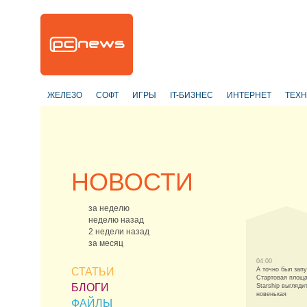
ЖЕЛЕЗО
СОФТ
ИГРЫ
IT-БИЗНЕС
ИНТЕРНЕТ
ТЕХ
НОВОСТИ
за неделю
неделю назад
2 недели назад
за месяц
04:00
СТАТЬИ
А точно был зап
Стартовая площ
БЛОГИ
Starship выглядит
новенькая
ФАЙЛЫ