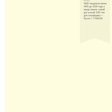
00:45
AMD продлила жизнь
AM5 до 2029 года и
представила самый
доступный X3D-чип
для платформы —
Ryzen 7 7700X3D