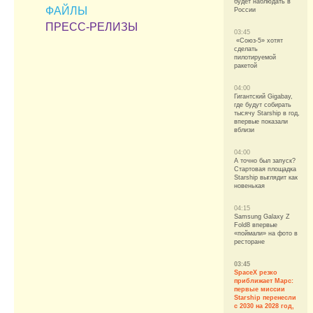
будет наблюдать в
ФАЙЛЫ
России
ПРЕСС-РЕЛИЗЫ
03:45
«Союз-5» хотят
сделать
пилотируемой
ракетой
04:00
Гигантский Gigabay,
где будут собирать
тысячу Starship в год,
впервые показали
вблизи
04:00
А точно был запуск?
Стартовая площадка
Starship выглядит как
новенькая
04:15
Samsung Galaxy Z
Fold8 впервые
«поймали» на фото в
ресторане
03:45
SpaceX резко
приближает Марс:
первые миссии
Starship перенесли
с 2030 на 2028 год,