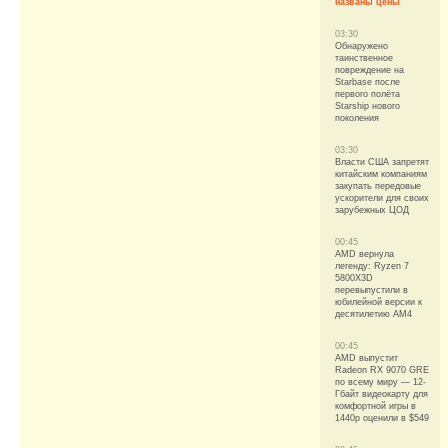
названы цены
03:30
Обнаружено
таинственное
повреждение на
Starbase после
первого полёта
Starship нового
поколения
03:30
Власти США запретят
китайским компаниям
закупать передовые
ускорители для своих
зарубежных ЦОД
00:45
AMD вернула
легенду: Ryzen 7
5800X3D
перевыпустили в
юбилейной версии к
десятилетию AM4
00:45
AMD выпустит
Radeon RX 9070 GRE
по всему миру — 12-
Гбайт видеокарту для
комфортной игры в
1440p оценили в $549