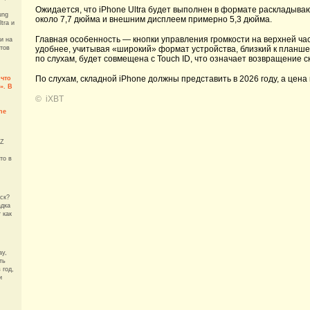
Ожидается, что iPhone Ultra будет выполнен в формате раскладыв
ung
около 7,7 дюйма и внешним дисплеем примерно 5,3 дюйма.
tra и
Главная особенность — кнопки управления громкости на верхней час
и на
тов
удобнее, учитывая «широкий» формат устройства, близкий к планшет
по слухам, будет совмещена с Touch ID, что означает возвращение с
По слухам, складной iPhone должны представить в 2026 году, а цена
 что
». В
©
iXBT
ne
 Z
то в
уск?
адка
 как
ay,
ть
 год,
и