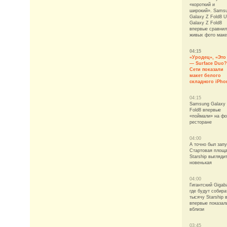
«короткий и
широкий». Sams
Galaxy Z Fold8 Ul
Galaxy Z Fold8
впервые сравнил
живых фото маке
04:15
«Уродец», «Это
— Surface Duo?
Сети показали
макет белого
складного iPho
04:15
Samsung Galaxy
Fold8 впервые
«поймали» на фо
ресторане
04:00
А точно был зап
Стартовая площ
Starship выглядит
новенькая
04:00
Гигантский Gigab
где будут собира
тысячу Starship в
впервые показал
вблизи
03:45