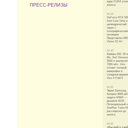
ядер CUDA утек
ПРЕСС-РЕЛИЗЫ
анонса
04:30
GeForce RTX 50
Intel Core Ultra и
цилиндрический
экран с
голографическим
питомцем.
Представлен ME
Vision X2 AI+
04:45
Камеры 200, 50 и
Мп, SoC Dimensi
9500 и аккумуля
7000 мАч. Vivo
готовит топовый
камерофон в
складном форма
Vivo X Fold 6
04:45
Экран Samsung,
батарея 8000 мА
защита IP69X —
дешевле $150.
Потенциальный х
OnePlus Turbo 6
рассекречен до
анонса
04:45
«Высокий и узкий