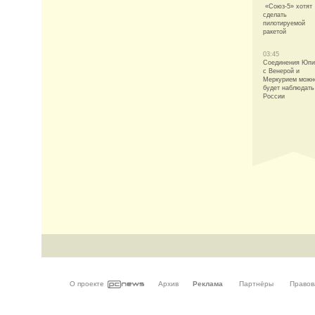
«Союз-5» хотят
сделать
пилотируемой
ракетой
03:45
Соединения Юпи
с Венерой и
Меркурием можн
будет наблюдать
России
О проекте
Архив
Реклама
Партнёры
Правов