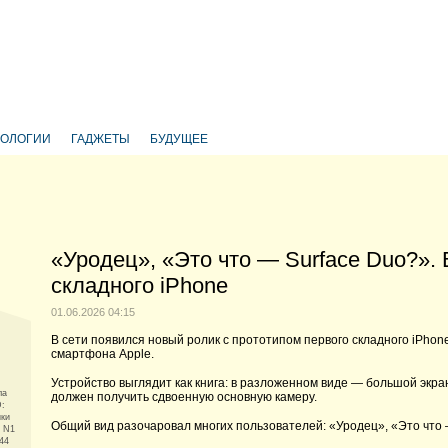
НОЛОГИИ
ГАДЖЕТЫ
БУДУЩЕЕ
«Уродец», «Это что — Surface Duo?». 
складного iPhone
01.06.2026 04:15
В сети появился новый ролик с прототипом первого складного iPhon
смартфона Apple.
Устройство выглядит как книга: в разложенном виде — большой эк
ла
должен получить сдвоенную основную камеру.
D:
ики
Общий вид разочаровал многих пользователей: «Уродец», «Это что 
и N1
44