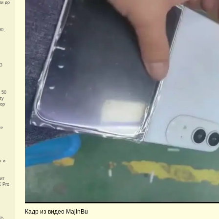
ли до
90,
G
 50
ty
тор
те
ч и
ит
X Pro
Кадр из видео MajinBu
»,