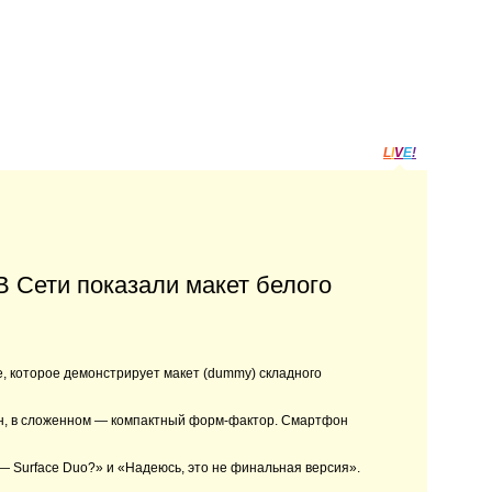
L
I
V
E
!
В Сети показали макет белого
e, которое демонстрирует макет (dummy) складного
ран, в сложенном — компактный форм-фактор. Смартфон
— Surface Duo?» и «Надеюсь, это не финальная версия».