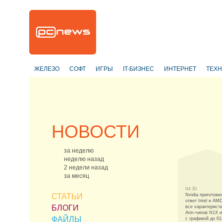
ЖЕЛЕЗО
СОФТ
ИГРЫ
IT-БИЗНЕС
ИНТЕРНЕТ
ТЕХ
НОВОСТИ
за неделю
неделю назад
2 недели назад
за месяц
04:30
СТАТЬИ
Nvidia приготови
ответ Intel и AM
БЛОГИ
все характерист
Arm-чипов N1X 
ФАЙЛЫ
с графикой до 61