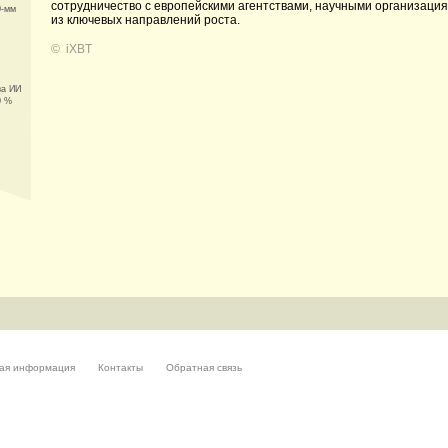
сотрудничество с европейскими агентствами, научными организац
0-мм
из ключевых направлений роста.
©
iXBT
за ИИ
0 %
ая информация
Контакты
Обратная связь