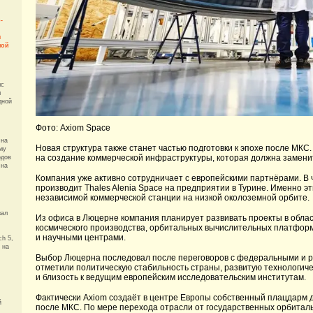
-
я
пой
мс
л
дной
Фото: Axiom Space
 на
Новая структура также станет частью подготовки к эпохе после МКС
му
на создание коммерческой инфраструктуры, которая должна замени
одов
 на
Компания уже активно сотрудничает с европейскими партнёрами. В ч
производит Thales Alenia Space на предприятии в Турине. Именно э
независимой коммерческой станции на низкой околоземной орбите.
зал
Из офиса в Люцерне компания планирует развивать проекты в облас
космического производства, орбитальных вычислительных платформ
и научными центрами.
ch 5,
 на
Выбор Люцерна последовал после переговоров с федеральными и 
отметили политическую стабильность страны, развитую технологич
и близость к ведущим европейским исследовательским институтам.
Фактически Axiom создаёт в центре Европы собственный плацдарм 
й
после МКС. По мере перехода отрасли от государственных орбитал