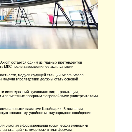
. Axiom остаётся одним из главных претендентов
ть МКС после завершения её эксплуатации.
астности, модули будущей станции Axiom Station
ти модули впоследствии должны стать основой
ти исследований в условиях микрогравитации,
 и совместных программ с европейскими университетами
региональными властями Швейцарии. В компании
ескую экосистему, удобное международное сообщение
для участия в формировании космической экономики
ьных станций к коммерческим платформам