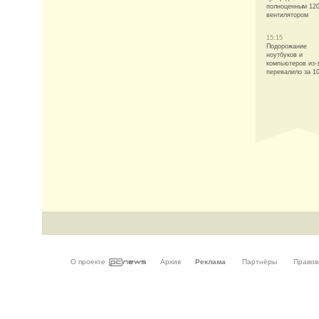
полноценным 12
вентилятором
15:15
Подорожание
ноутбуков и
компьютеров из-
перевалило за 1
О проекте
Архив
Реклама
Партнёры
Правов