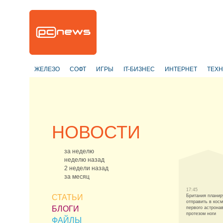
ЖЕЛЕЗО
СОФТ
ИГРЫ
IT-БИЗНЕС
ИНТЕРНЕТ
ТЕХ
НОВОСТИ
за неделю
неделю назад
2 недели назад
за месяц
17:45
СТАТЬИ
Британия планир
отправить в кос
БЛОГИ
первого астронав
протезом ноги
ФАЙЛЫ