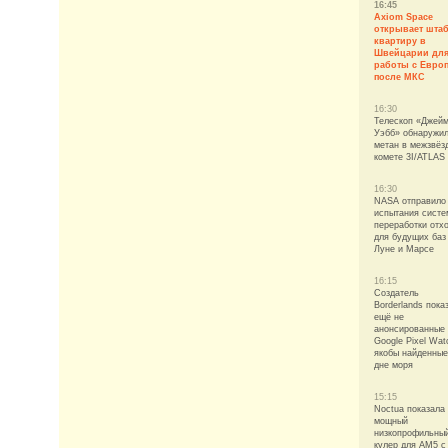
16:45
Axiom Space
открывает штаб
квартиру в
Швейцарии дл
работы с Евро
после МКС
16:30
Телескоп «Джей
Уэбб» обнаружи
метан в межзвёз
комете 3I/ATLAS
16:30
NASA отправило
испытания систе
переработки отх
для будущих баз
Луне и Марсе
16:15
Создатель
Borderlands пока
ещё не
анонсированные
Google Pixel Wat
якобы найденные
дне моря
15:15
Noctua показала
мощный
низкопрофильны
кулер для AM5 с