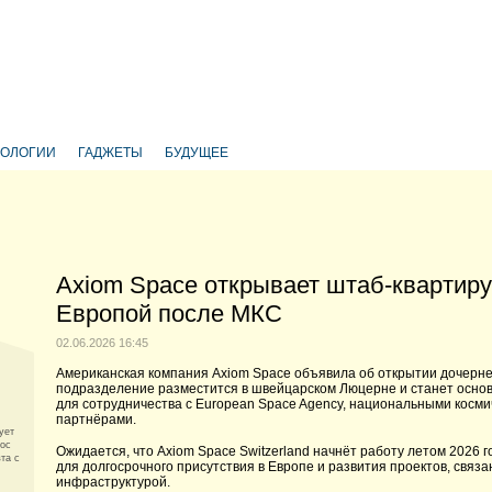
НОЛОГИИ
ГАДЖЕТЫ
БУДУЩЕЕ
Axiom Space открывает штаб-квартиру
Европой после МКС
02.06.2026 16:45
Американская компания Axiom Space объявила об открытии дочерней
подразделение разместится в швейцарском Люцерне и станет осно
для сотрудничества с European Space Agency, национальными косм
партнёрами.
ует
мос
Ожидается, что Axiom Space Switzerland начнёт работу летом 2026 г
та с
для долгосрочного присутствия в Европе и развития проектов, связ
инфраструктурой.