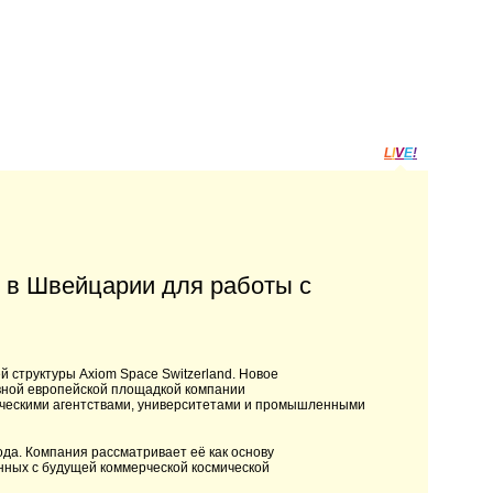
L
I
V
E
!
 в Швейцарии для работы с
 структуры Axiom Space Switzerland. Новое
вной европейской площадкой компании
ическими агентствами, университетами и промышленными
ода. Компания рассматривает её как основу
анных с будущей коммерческой космической