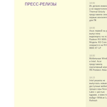
18:00
ПРЕСС-РЕЛИЗЫ
Их делали инжен
а не маркетологи
Thermal Grizzly
представила сво
первые вентилят
для ПК
18:00
Asus первой на 
выпустила
видеокарту на о
Radeon RX 9000.
Модель XG Core
опирается на RX
9600 XT LP
18:00
Мобильные Win
и Intel: Acer
представила
портативный игр
ПК Predator Atlas
18:15
Intel решила не
выпускать новые
доступные моби
процессоры Nov
Lake с шестью
ядрами, и вмест
выйдут Wildcat L
Refresh