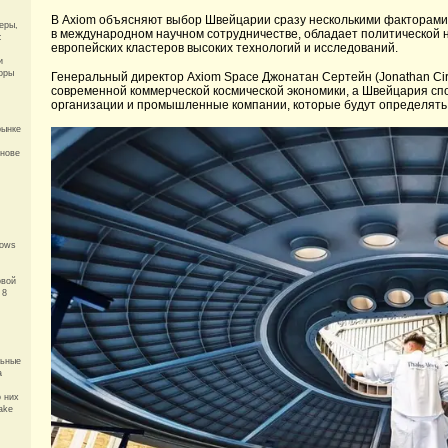
В Axiom объясняют выбор Швейцарии сразу несколькими факторами
еры,
в международном научном сотрудничестве, обладает политической 
:
европейских кластеров высоких технологий и исследований.
и
оры
Генеральный директор Axiom Space Джонатан Сертейн (Jonathan Cirt
современной коммерческой космической экономики, а Швейцария сп
организации и промышленные компании, которые будут определять
рынке
снове
dows
овой
 8
льные
a
о них
ake