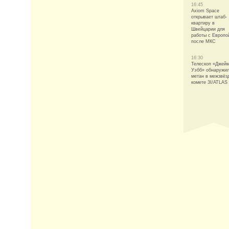
16:45
Axiom Space
открывает штаб-
квартиру в
Швейцарии для
работы с Европо
после МКС
16:30
Телескоп «Джей
Уэбб» обнаружи
метан в межзвёз
комете 3I/ATLAS