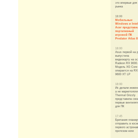
это впервые для
рынка
18:00
Мобильные
Windows и Intel
Acer представи
портативный
игровой ПК
Predator Atlas 8
18:00
Asus первой на 
выпустила
видеокарту на о
Radeon RX 9000.
Модель XG Core
опирается на RX
9600 XT LP
18:00
Их делали инжен
а не маркетологи
Thermal Grizzly
представила сво
первые вентилят
для ПК
17:45
Британия планир
отправить в кос
первого астронав
протезом ноги