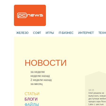
ЖЕЛЕЗО
СОФТ
ИГРЫ
IT-БИЗНЕС
ИНТЕРНЕТ
ТЕХ
НОВОСТИ
за неделю
неделю назад
2 недели назад
за месяц
18:15
СТАТЬИ
Intel решила не
выпускать новые
БЛОГИ
доступные моби
процессоры Nov
ФАЙЛЫ
Lake с шестью