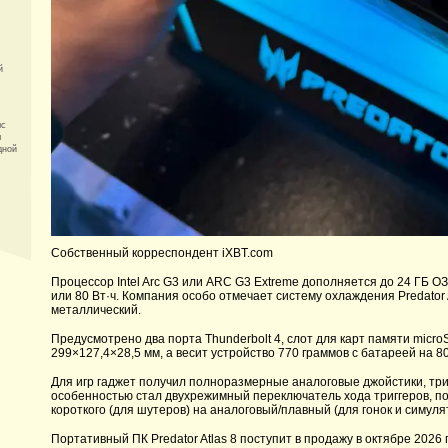
й
мс
л
дной
Собственный корреспондент iXBT.com
Процессор Intel Arc G3 или ARC G3 Extreme дополняется до 24 ГБ О
или 80 Вт·ч. Компания особо отмечает систему охлаждения Predator
металлический.
Предусмотрено два порта Thunderbolt 4, слот для карт памяти microSD
299×127,4×28,5 мм, а весит устройство 770 граммов с батареей на 80
Для игр гаджет получил полноразмерные аналоговые джойстики, три
особенностью стал двухрежимный переключатель хода триггеров, по
короткого (для шутеров) на аналоговый/плавный (для гонок и симуля
Портативный ПК Predator Atlas 8 поступит в продажу в октябре 2026