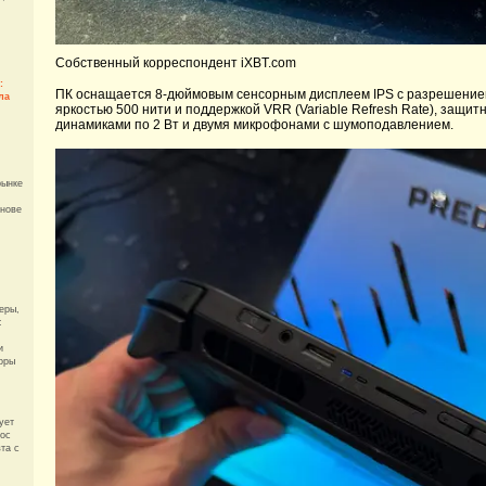
Собственный корреспондент iXBT.com
:
ПК оснащается 8-дюймовым сенсорным дисплеем IPS с разрешением
ла
яркостью 500 нити и поддержкой VRR (Variable Refresh Rate), защитны
динамиками по 2 Вт и двумя микрофонами с шумоподавлением.
рынке
снове
еры,
:
и
оры
ует
мос
та с