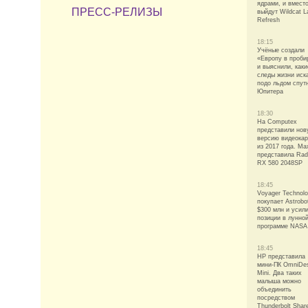
ядрами, и вмест
ПРЕСС-РЕЛИЗЫ
выйдут Wildcat L
Refresh
18:15
Учёные создали
«Европу в проби
и выяснили, каки
следы жизни иск
подо льдом спут
Юпитера
18:30
На Computex
представили но
версию видеока
из 2017 года. M
представила Ra
RX 580 2048SP
18:45
Voyager Technolo
покупает Astrobot
$300 млн и усил
позиции в лунно
программе NASA
18:45
HP представила
мини-ПК OmniDe
Mini. Два таких
малыша можно
объединить
посредством
Thunderbolt Share