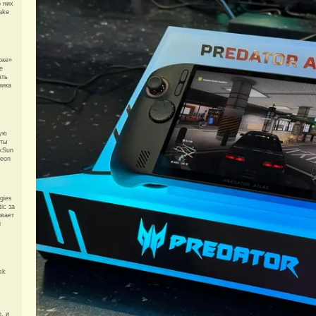
о них
ake
рке»
е
ать
ника
вую
рты
axSun
deon
gies
ic за
ивает
й
sk
, и