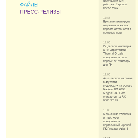
Швейцарии для
ФАЙЛЫ
работы с Европой
после МКС
ПРЕСС-РЕЛИЗЫ
17:45
Британия планирует
отправить в космос
первого астронавта с
протезом ноги
18:00
Их делали инженеры,
а не маркетологи:
Thermal Grizzly
представила свои
первые вентиляторы
для ПК
18:00
Asus первой на рынке
выпустила
видеокарту на основе
Radeon RX 9000.
Модель XG Core
опирается на RX
9600 XT LP
18:00
Мобильные Windows
и Intel: Acer
представила
портативный игровой
ПК Predator Atlas 8