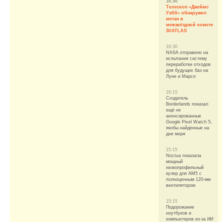
16:30
Телескоп «Джеймс
Уэбб» обнаружил
метан в
межзвёздной комете
3I/ATLAS
16:30
NASA отправило на
испытания систему
переработки отходов
для будущих баз на
Луне и Марсе
16:15
Создатель
Borderlands показал
ещё не
анонсированные
Google Pixel Watch 5,
якобы найденные на
дне моря
15:15
Noctua показала
мощный
низкопрофильный
кулер для AM5 с
полноценным 120-мм
вентилятором
15:15
Подорожание
ноутбуков и
компьютеров из-за ИИ