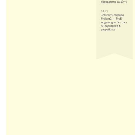
перевалило за 10 %
14:45
JetBrains открыла
Mellum2 — MoE-
модель для быстрых
AI-сценариев в
разработке