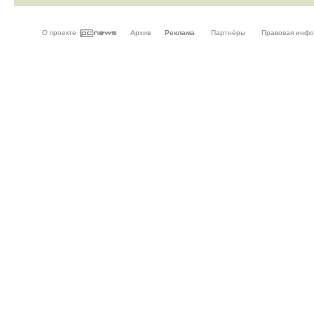
О проекте
Архив
Реклама
Партнёры
Правовая инф