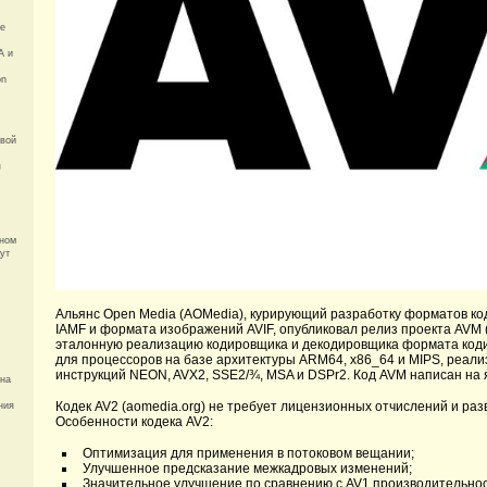
ue
A и
on
свой
я
чном
ут
Альянс Open Media (AOMedia), курирующий разработку форматов ко
IAMF и формата изображений AVIF, опубликовал релиз проекта AVM 
эталонную реализацию кодировщика и декодировщика формата коди
для процессоров на базе архитектуры ARM64, x86_64 и MIPS, реа
инструкций NEON, AVX2, SSE2/¾, MSA и DSPr2. Код AVM написан на
она
Кодек AV2 (aomedia.org) не требует лицензионных отчислений и раз
ния
Особенности кодека AV2:
Оптимизация для применения в потоковом вещании;
Улучшенное предсказание межкадровых изменений;
Значительное улучшение по сравнению с AV1 производительнос