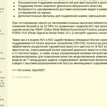
Расширенная поддержка возможностей для виртуальной и допо
Поддержка более широкого диапазона визуального качества;
Возможность одновременной доставки нескольких видео в рамка
разу
и и
отображения на экране;
Дополнительные фильтры для подавления шумов, уменьшения а
При тестировании одного из экспериментальных выпусков библиоте
снижения битрейта на 32.59% по сравнению с кодеком AV1 при анал
оценки качества VMAF (Video Multi-Method Assessment Fusion), разр
ых
PSRN-YUV (Peak-Signal-to-Noise Ratio 14:1:1) битрейт удалось снизи
а за
Также как и в кодеке AV1 в AV2 задействована гибридная блочно-ори
поддерживается более крупные суперблоки 256×256, полностью рекур
эффективное разделение параметров яркости и цветности. В AV2 
квантизатор, охватывающий более широкий диапазон яркости и обе
и 12-битного видео, а также лучше управляющий низкими битрейта
ета
модернизированы для повышения качества моделирования изменени
ечную
модели до 7 предыдущих кадров, поддерживают временну́ю (tempor
в видео с высоким разрешением или быстро меняющимся содержим
>>> Источник: OpenNET
ла
©
Linux.org.ru
чипов
 до
а 96
8533
е
имый
лаги