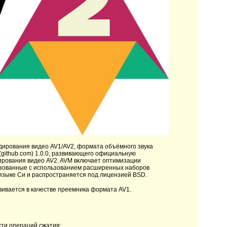
дирования видео AV1/AV2, формата объёмного звука
(github.com) 1.0.0, развивающего официальную
рования видео AV2. AVM включает оптимизации
лизованные с использованием расширенных наборов
 языке Си и распространяется под лицензией BSD.
вивается в качестве преемника формата AV1.
ти операций сжатия;