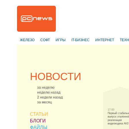
ЖЕЛЕЗО
СОФТ
ИГРЫ
IT-БИЗНЕС
ИНТЕРНЕТ
ТЕХ
НОВОСТИ
за неделю
неделю назад
2 недели назад
за месяц
17:00
СТАТЬИ
Первый стабиль
выпуск эталонно
БЛОГИ
реализации
видеокодека AV2
ФАЙЛЫ