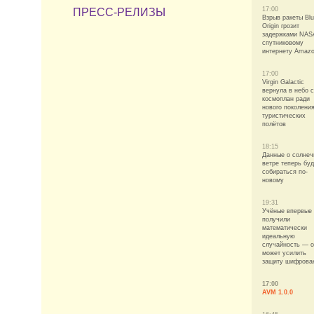
17:00
ПРЕСС-РЕЛИЗЫ
Взрыв ракеты Bl
Origin грозит
задержками NAS
спутниковому
интернету Amaz
17:00
Virgin Galactic
вернула в небо 
космоплан ради
нового поколени
туристических
полётов
18:15
Данные о солне
ветре теперь буд
собираться по-
новому
19:31
Учёные впервые
получили
математически
идеальную
случайность — 
может усилить
защиту шифрова
17:00
AVM 1.0.0