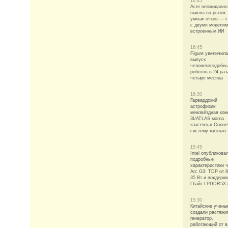
16:45
Acer неожиданно
вышла на рынок
умных очков — с
с двумя моделям
встроенным ИИ
16:45
Figure увеличила
выпуск
человекоподобн
роботов в 24 раз
четыре месяца
16:30
Гарвардский
астрофизик:
межзвёздная ком
3I/ATLAS могла
«засеять» Солн
систему жизнью
15:45
Intel опубликова
подробные
характеристики 
Arc G3: TDP от 8
35 Вт и поддержк
Гбайт LPDDR5X-
15:30
Китайские учены
создали растяж
генератор,
работающий от в