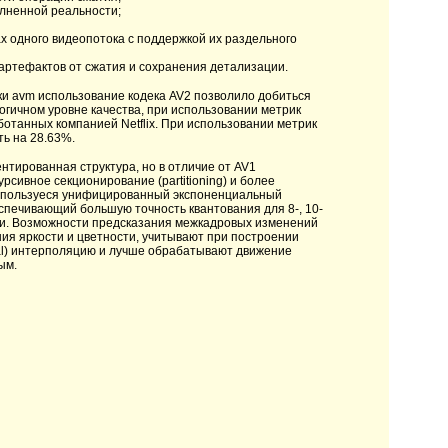
лненной реальности;
х одного видеопотока с поддержкой их раздельного
ртефактов от сжатия и сохранения детализации.
ки avm использование кодека AV2 позволило добиться
огичном уровне качества, при использовании метрик
аботанных компанией Netflix. При использовании метрик
ть на 28.63%.
ентированная структура, но в отличие от AV1
сивное секционирование (partitioning) и более
используеся унифицированный экспоненциальный
спечивающий большую точность квантования для 8-, 10-
ми. Возможности предсказания межкадровых изменений
я яркости и цветности, учитывают при построении
al) интерполяцию и лучше обрабатывают движение
ым.