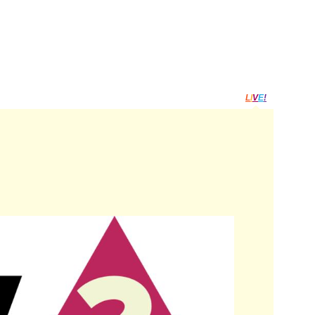
L
I
V
E
!