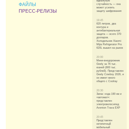
идеальную
ФАЙЛЫ
случайность — она
может усилить
ПРЕСС-РЕЛИЗЫ
защиту шифрования
19:45
620 литров, два
контура и
антибактериальная
защита — всего 370
долларов.
Холодильник Xiaomi
Mijia Refrigerator Pro
620L вышел на рынок
20:00
Мини-внедорожник
Geely за 76 тыс.
юаней (800 тыс.
рублей). Представлен
Geely Cowboy 2026, и
он имеет много
общего с Coolray
20:30
Запас хода 190 км и
«автомат»:
представлен
электровелосипед
Aventon Trava EXP
20:45
Представлен
нетипичный
мобильный