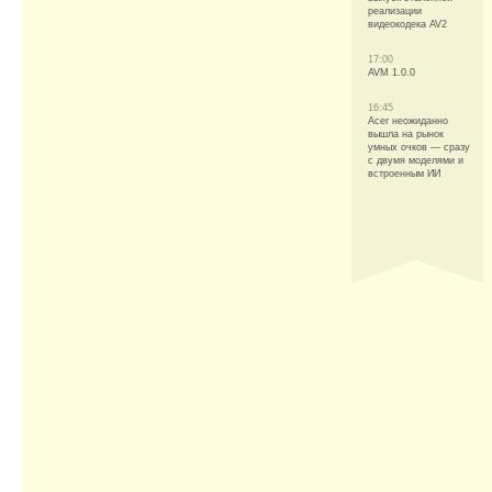
реализации
видеокодека AV2
17:00
AVM 1.0.0
16:45
Acer неожиданно
вышла на рынок
умных очков — сразу
с двумя моделями и
встроенным ИИ