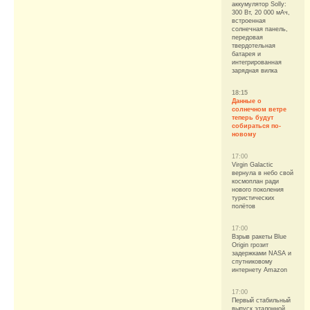
аккумулятор Solly:
300 Вт, 20 000 мАч,
встроенная
солнечная панель,
передовая
твердотельная
батарея и
интегрированная
зарядная вилка
18:15
Данные о
солнечном ветре
теперь будут
собираться по-
новому
17:00
Virgin Galactic
вернула в небо свой
космоплан ради
нового поколения
туристических
полётов
17:00
Взрыв ракеты Blue
Origin грозит
задержками NASA и
спутниковому
интернету Amazon
17:00
Первый стабильный
выпуск эталонной