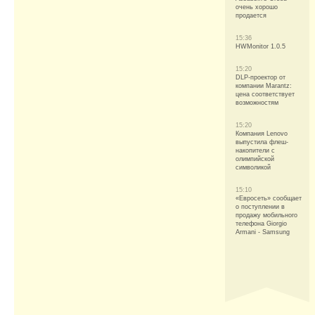
очень хорошо
продается
15:36
HWMonitor 1.0.5
15:20
DLP-проектор от
компании Marantz:
цена соответствует
возможностям
15:20
Компания Lenovo
выпустила флеш-
накопители с
олимпийской
символикой
15:10
«Евросеть» сообщает
о поступлении в
продажу мобильного
телефона Giorgio
Armani - Samsung