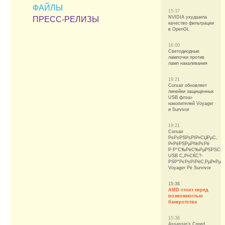
ФАЙЛЫ
15:37
NVIDIA ухудшила
ПРЕСС-РЕЛИЗЫ
качество фильтрации
в OpenGL
16:00
Светодиодные
лампочки против
ламп накаливания
19:21
Corsair обновляет
линейки защищенных
USB флэш-
накопителей Voyager
и Survivor
19:21
Corsair
РѕР±РЅРѕРІР»СЏРµС‚
Р»РёРЅРµР№РєРё
Р·Р°С‰РёС‰РµРЅРЅС‹
USB С„Р»СЌС?-
РЅР°РєРѕРїРёС‚РµР»Рµ
Voyager Рё Survivor
15:36
AMD стоит перед
возможностью
банкротства
15:36
Assassin’s Creed