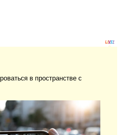
L
I
V
E
!
роваться в пространстве с