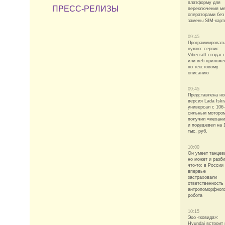
платформу для
ПРЕСС-РЕЛИЗЫ
переключения м
операторами без
замены SIM-карт
09:45
Программировать
нужно: сервис
Vibecraft создаст
или веб-приложе
по текстовому
описанию
09:45
Представлена но
версия Lada Iskr
универсал с 106-
сильным моторо
получил «механи
и подешевел на 
тыс. руб.
10:00
Он умеет танцев
но может и разби
что-то: в России
впервые
застраховали
ответственность 
антропоморфног
робота
10:15
Эхо «ковида»:
Hyundai встроит 