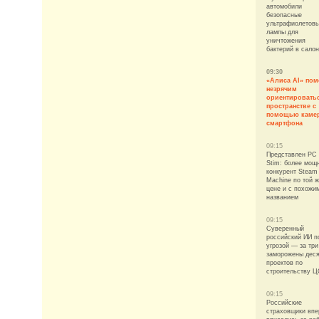
автомобили
безопасные
ультрафиолетов
лампы для
уничтожения
бактерий в сало
09:30
«Алиса AI» пом
незрячим
ориентировать
пространстве с
помощью каме
смартфона
09:15
Представлен PC
Stim: более мощ
конкурент Steam
Machine по той 
цене и с похожи
названием
09:15
Суверенный
российский ИИ п
угрозой — за три
заморожены деся
проектов по
строительству 
09:15
Российские
страховщики вп