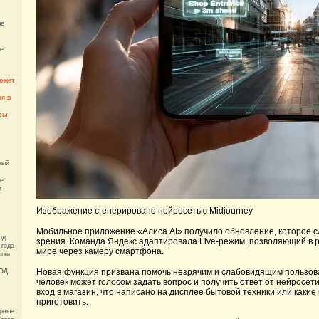
ые
не
ожет
ся в
ры
ный
же
м
Изображение сгенерировано нейросетью Midjourney
Мобильное приложение «Алиса AI» получило обновление, которое 
од
зрения. Команда Яндекс адаптировала Live-режим, позволяющий в
 года
мире через камеру смартфона.
тки
Новая функция призвана помочь незрячим и слабовидящим пользова
ЦОД
человек может голосом задать вопрос и получить ответ от нейросети
вход в магазин, что написано на дисплее бытовой техники или какие
приготовить.
ервые