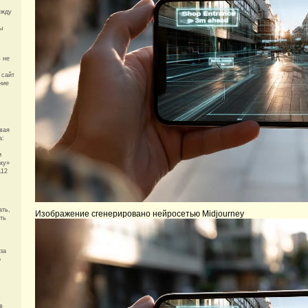
ежду
ы
 не
 сайт
ние
вая
a:
м
ку»
112
ать,
Изображение сгенерировано нейросетью Midjourney
ть
за
о
в