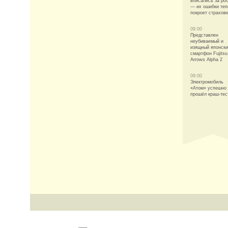
вписались за ро
— их ошибки теп
покроет страхов
09:00
Представлен
неубиваемый и
изящный японск
смартфон Fujitsu
Arrows Alpha 2
09:00
Электромобиль
«Атом» успешно
прошёл краш-тес