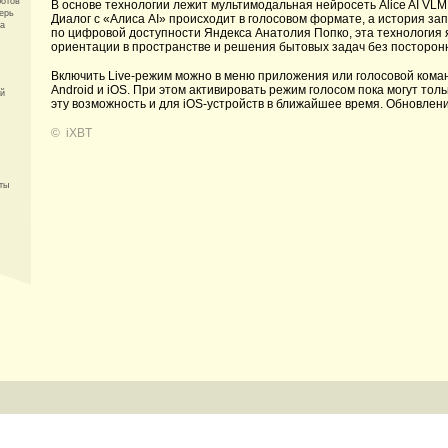
ботов
В основе технологии лежит мультимодальная нейросеть Alice AI VLM
ерь
Диалог с «Алиса AI» происходит в голосовом формате, а история за
ка
по цифровой доступности Яндекса Анатолия Попко, эта технология
ориентации в пространстве и решения бытовых задач без посторон
Включить Live-режим можно в меню приложения или голосовой коман
Android и iOS. При этом активировать режим голосом пока могут тол
ий
эту возможность и для iOS-устройств в ближайшее время. Обновлен
©
iXBT
ты