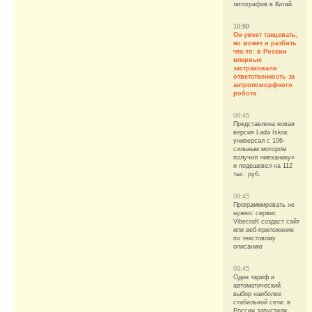
литографов в Китай
10:00
Он умеет танцевать,
но может и разбить
что-то: в России
впервые
застраховали
ответственность за
антропоморфного
робота
09:45
Представлена новая
версия Lada Iskra:
универсал с 106-
сильным мотором
получил «механику»
и подешевел на 112
тыс. руб.
09:45
Программировать не
нужно: сервис
Vibecraft создаст сайт
или веб-приложение
по текстовому
описанию
09:45
Один тариф и
автоматический
выбор наиболее
стабильной сети: в
России запустили