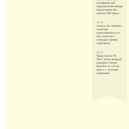
платформу для
переключения между
операторами без
замены SIM-карты
09:30
«Алиса AI» поможет
незрячим
ориентироваться в
пространстве с
помощью камеры
смартфона
09:15
Представлен PC
Stim: более мощный
конкурент Steam
Machine по той же
цене и с похожим
названием