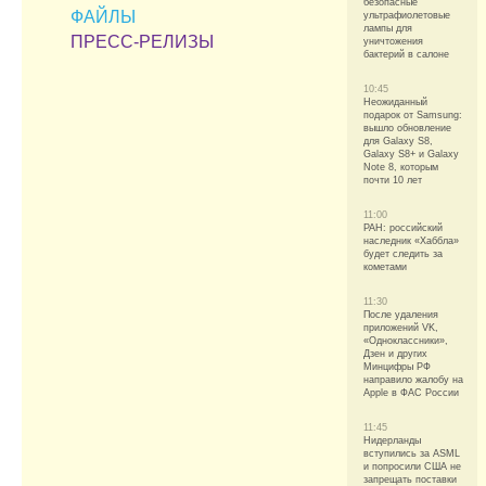
безопасные
ФАЙЛЫ
ультрафиолетовые
лампы для
ПРЕСС-РЕЛИЗЫ
уничтожения
бактерий в салоне
10:45
Неожиданный
подарок от Samsung:
вышло обновление
для Galaxy S8,
Galaxy S8+ и Galaxy
Note 8, которым
почти 10 лет
11:00
РАН: российский
наследник «Хаббла»
будет следить за
кометами
11:30
После удаления
приложений VK,
«Одноклассники»,
Дзен и других
Минцифры РФ
направило жалобу на
Apple в ФАС России
11:45
Нидерланды
вступились за ASML
и попросили США не
запрещать поставки