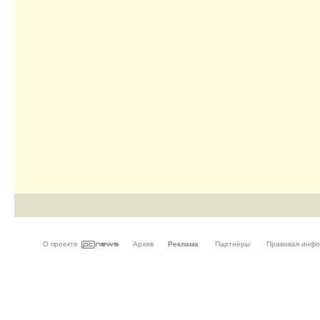
О проекте
Архив
Реклама
Партнёры
Правовая инф