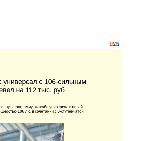
L
I
V
E
!
: универсал с 106-сильным
вел на 112 тыс. руб.
венную программу включён универсал в новой
щностью 106 л.с. в сочетании с 6-ступенчатой