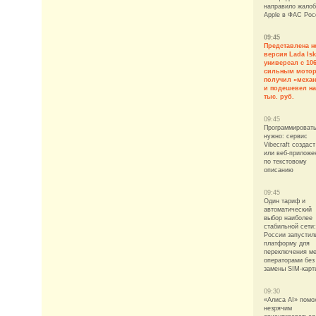
направило жалоб
Apple в ФАС Рос
09:45
Представлена н
версия Lada Isk
универсал с 106
сильным мото
получил «механ
и подешевел на
тыс. руб.
09:45
Программировать
нужно: сервис
Vibecraft создаст
или веб-приложе
по текстовому
описанию
09:45
Один тариф и
автоматический
выбор наиболее
стабильной сети:
России запустил
платформу для
переключения м
операторами без
замены SIM-карт
09:30
«Алиса AI» помо
незрячим