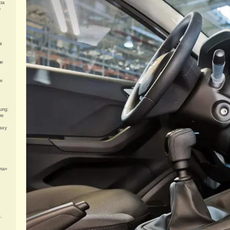
за
о
в
ые
не
ung:
ие
laxy
ла»
,