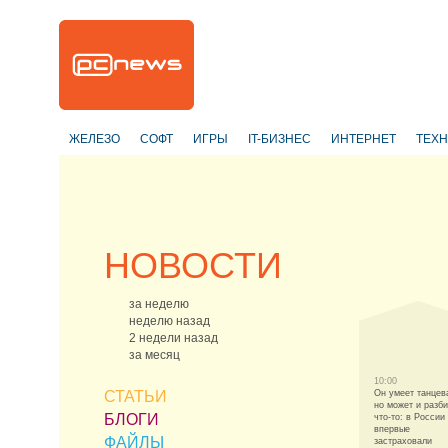
ЖЕЛЕЗО
СОФТ
ИГРЫ
IT-БИЗНЕС
ИНТЕРНЕТ
ТЕХ
НОВОСТИ
за неделю
неделю назад
2 недели назад
за месяц
10:00
СТАТЬИ
Он умеет танцев
но может и разби
БЛОГИ
что-то: в России
впервые
ФАЙЛЫ
застраховали