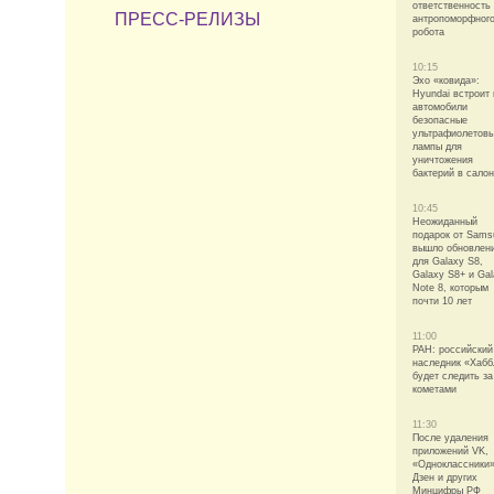
ответственность 
ПРЕСС-РЕЛИЗЫ
антропоморфног
робота
10:15
Эхо «ковида»:
Hyundai встроит 
автомобили
безопасные
ультрафиолетов
лампы для
уничтожения
бактерий в сало
10:45
Неожиданный
подарок от Sams
вышло обновлен
для Galaxy S8,
Galaxy S8+ и Ga
Note 8, которым
почти 10 лет
11:00
РАН: российский
наследник «Хабб
будет следить за
кометами
11:30
После удаления
приложений VK,
«Одноклассники»
Дзен и других
Минцифры РФ