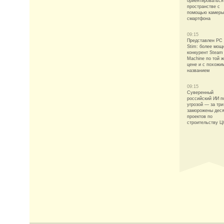
ориентироваться
пространстве с
помощью камеры
смартфона
09:15
Представлен PC
Stim: более мощ
конкурент Steam
Machine по той 
цене и с похожи
названием
09:15
Суверенный
российский ИИ п
угрозой — за три
заморожены деся
проектов по
строительству 