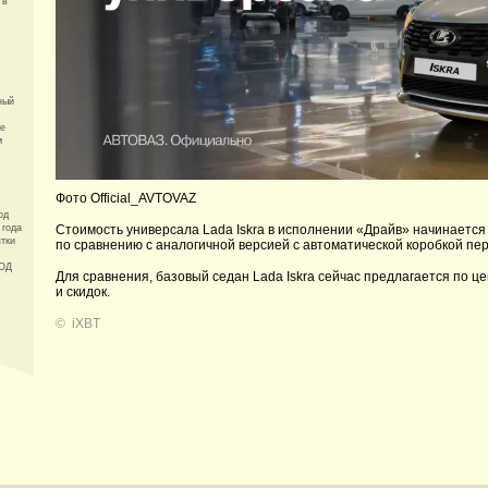
 в
ный
же
м
Фото Official_AVTOVAZ
од
 года
Стоимость универсала Lada Iskra в исполнении «Драйв» начинается от
тки
по сравнению с аналогичной версией с автоматической коробкой пер
ЦОД
Для сравнения, базовый седан Lada Iskra сейчас предлагается по це
и скидок.
©
iXBT