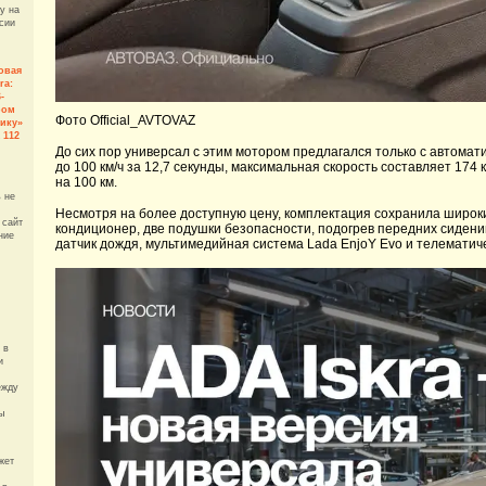
у на
сии
овая
ra:
-
ром
Фото Official_AVTOVAZ
ику»
 112
До сих пор универсал с этим мотором предлагался только с автома
до 100 км/ч за 12,7 секунды, максимальная скорость составляет 174 к
на 100 км.
 не
Несмотря на более доступную цену, комплектация сохранила широк
 сайт
кондиционер, две подушки безопасности, подогрев передних сидений
ние
датчик дождя, мультимедийная система Lada EnjoY Evo и телематиче
 в
и
ежду
ы
жет