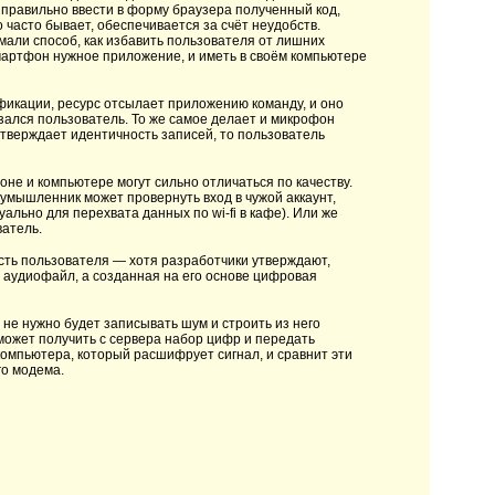
 правильно ввести в форму браузера полученный код,
часто бывает, обеспечивается за счёт неудобств.
мали способ, как избавить пользователя от лишних
смартфон нужное приложение, и иметь в своём компьютере
фикации, ресурс отсылает приложению команду, и оно
азался пользователь. То же самое делает и микрофон
тверждает идентичность записей, то пользователь
оне и компьютере могут сильно отличаться по качеству.
умышленник может провернуть вход в чужой аккаунт,
ально для перехвата данных по wi-fi в кафе). Или же
ватель.
ость пользователя — хотя разработчики утверждают,
е аудиофайл, а созданная на его основе цифровая
не нужно будет записывать шум и строить из него
может получить с сервера набор цифр и передать
компьютера, который расшифрует сигнал, и сравнит эти
го модема.