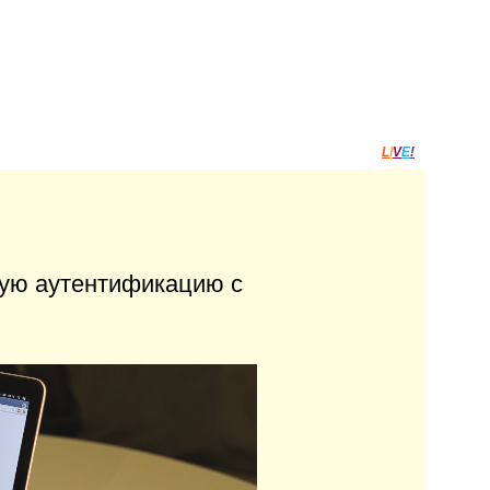
L
I
V
E
!
ую аутентификацию с