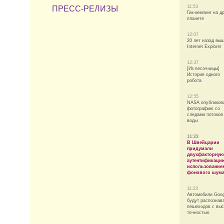
11:53
ПРЕСС-РЕЛИЗЫ
Гик-кемпинг на д
планете
12:07
20 лет назад вы
Internet Explorer
12:37
[Из песочницы]
История одного
робота
12:55
NASA опубликов
фотографию со
следами потоков
воды
11:23
В Швейцарии
придумали
двухфакторную
аутентификаци
использование
фонового шум
11:23
Автомобили Goog
будут распознав
пешеходов с выс
точностью