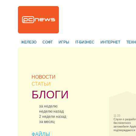
ЖЕЛЕЗО
СОФТ
ИГРЫ
IT-БИЗНЕС
ИНТЕРНЕТ
ТЕХ
НОВОСТИ
СТАТЬИ
БЛОГИ
за неделю
неделю назад
11:23
2 недели назад
Слухи о разрабо
за месяц
беспилотного
автомобиля Appl
подтверждаются
ФАЙЛЫ