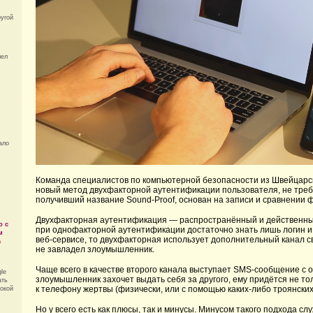
ругой
шел
ало
Команда специалистов по компьютерной безопасности из Швейцар
новый метод двухфакторной аутентификации пользователя, не треб
получивший название Sound-Proof, основан на записи и сравнении 
Двухфакторная аутентификация — распространённый и действенны
ю с
при однофакторной аутентификации достаточно знать лишь логин и 
м
веб-сервисе, то двухфакторная использует дополнительный канал св
а
не завладел злоумышленник.
Чаще всего в качестве второго канала выступает SMS-сообщение с 
le
злоумышленник захочет выдать себя за другого, ему придётся не то
ать
к телефону жертвы (физически, или с помощью каких-либо троянских
окой
Но у всего есть как плюсы, так и минусы. Минусом такого подхода 