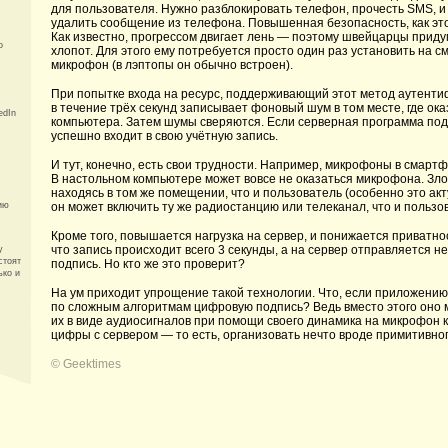
для пользователя. Нужно разблокировать телефон, прочесть SMS, и
удалить сообщение из телефона. Повышенная безопасность, как это 
Как известно, прогрессом двигает лень — поэтому швейцарцы приду
о
хлопот. Для этого ему потребуется просто один раз установить на 
микрофон (в лэптопы он обычно встроен).
При попытке входа на ресурс, поддерживающий этот метод аутенти
в течение трёх секунд записывает фоновый шум в том месте, где ок
edIn
компьютера. Затем шумы сверяются. Если серверная программа под
успешно входит в свою учётную запись.
И тут, конечно, есть свои трудности. Например, микрофоны в смартф
В настольном компьютере может вовсе не оказаться микрофона. Зло
находясь в том же помещении, что и пользователь (особенно это акту
ию
он может включить ту же радиостанцию или телеканал, что и пользо
Кроме того, повышается нагрузка на сервер, и понижается приватн
что запись происходит всего 3 секунды, а на сервер отправляется н
у
стоят
подпись. Но кто же это проверит?
ько и
На ум приходит упрощение такой технологии. Что, если приложению 
по сложным алгоритмам цифровую подпись? Ведь вместо этого оно 
их в виде аудиосигналов при помощи своего динамика на микрофон 
цифры с сервером — то есть, организовать нечто вроде примитивно
©
Geektimes