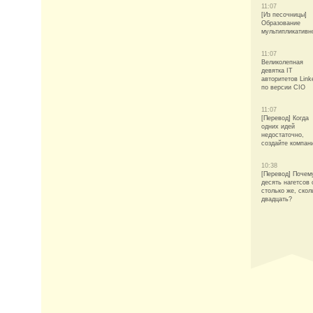
11:07
[Из песочницы]
Образование
мультипликативн
11:07
Великолепная
девятка IT
авторитетов Link
по версии CIO
11:07
[Перевод] Когда
одних идей
недостаточно,
создайте компан
10:38
[Перевод] Почем
десять нагетсов 
столько же, скол
двадцать?