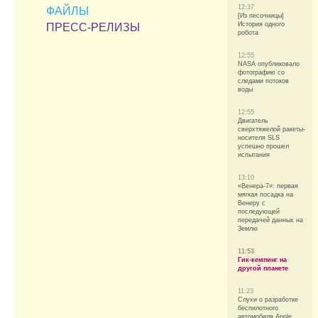
12:37
ФАЙЛЫ
[Из песочницы]
История одного
ПРЕСС-РЕЛИЗЫ
робота
12:55
NASA опубликовало
фотографию со
следами потоков
воды
12:55
Двигатель
сверхтяжелой ракеты-
носителя SLS
успешно прошел
испытания
13:10
«Венера-7»: первая
мягкая посадка на
Венеру с
последующей
передачей данных на
Землю
11:53
Гик-кемпинг на
другой планете
11:23
Слухи о разработке
беспилотного
автомобиля Apple