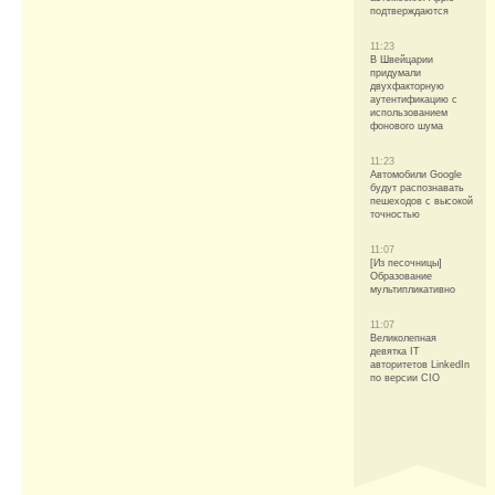
подтверждаются
11:23
В Швейцарии
придумали
двухфакторную
аутентификацию с
использованием
фонового шума
11:23
Автомобили Google
будут распознавать
пешеходов с высокой
точностью
11:07
[Из песочницы]
Образование
мультипликативно
11:07
Великолепная
девятка IT
авторитетов LinkedIn
по версии CIO