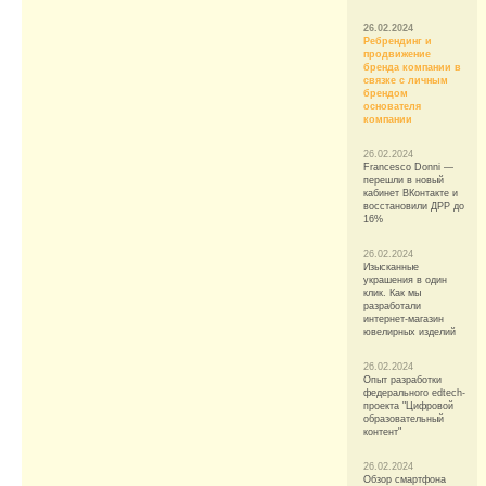
26.02.2024
Ребрендинг и
продвижение
бренда компании в
связке с личным
брендом
основателя
компании
26.02.2024
Francesco Donni —
перешли в новый
кабинет ВКонтакте и
восстановили ДРР до
16%
26.02.2024
Изысканные
украшения в один
клик. Как мы
разработали
интернет-магазин
ювелирных изделий
26.02.2024
Опыт разработки
федерального edtech-
проекта "Цифровой
образовательный
контент"
26.02.2024
Обзор смартфона