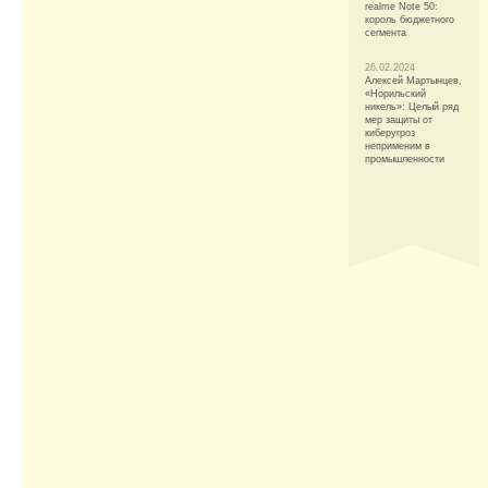
realme Note 50:
король бюджетного
сегмента
26.02.2024
Алексей Мартынцев,
«Норильский
никель»: Целый ряд
мер защиты от
киберугроз
неприменим в
промышленности