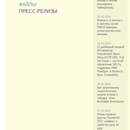
потока и точная
ФАЙЛЫ
регулировка
температуры
ПРЕСС-РЕЛИЗЫ
26.02.2024
Вникнуть в контекст:
4 причины зачем
FMCG-брендам
нужна контекстная
реклама
26.02.2024
27-дюймовый игровой
IPS-монитор
Thunderobot Silver
Wing LF27F165L: Full
HD-экран с частотой
обновления 165 Гц,
поддержка AMD
FreeSync и Nvidia G-
Sync Compatible
26.02.2024
Как организованы
энергетические
уровни атомов в
твёрдых телах
#vertdider #veritasium
27.02.2024
Обзор игрового
кресла ThunderX3
XTC: комфорт и
удобство рука об
руку