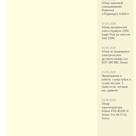
Обзор шнековой
соковыжималки
Redmond
(«Редмонд») J1420-4
25.05.2026
Обзор материнской
платы Gigabyte Z890
Eagle Plus на чипсете
Intel Z890
24.05.2026
Обзор встраиваемого
электрического
духового шкафа Lex
EDP 080 BBL Steam
24.05.2026
Превращение в
робота, супер-зубья и
сушка мусора: 5
пылесосов, которые
нас удивили
23.05.2026
Обзор
парогенератора
Polaris PSS 8010K X-
Steam Pro Wi-Fi IQ
Home