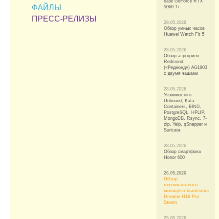
базе GeForce RTX
ФАЙЛЫ
5060 Ti
ПРЕСС-РЕЛИЗЫ
28.05.2026
Обзор умных часов
Huawei Watch Fit 5
28.05.2026
Обзор аэрогриля
Redmond
(«Редмонд») AG1903
с двумя чашами
28.05.2026
Уязвимости в
Unbound, Kata-
Containers, BIND,
PostgreSQL, HPLIP,
MongoDB, Rsync, 7-
zip, Yelp, qSnapper и
Suricata
28.05.2026
Обзор смартфона
Honor 600
26.05.2026
Обзор
вертикального
моющего пылесоса
Dreame H16 Pro
Steam
25.05.2026