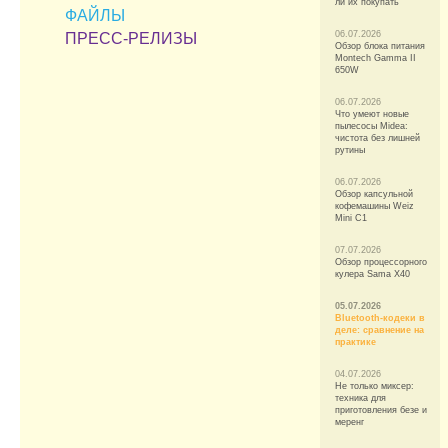
ли их покупать
ФАЙЛЫ
06.07.2026
ПРЕСС-РЕЛИЗЫ
Обзор блока питания
Montech Gamma II
650W
06.07.2026
Что умеют новые
пылесосы Midea:
чистота без лишней
рутины
06.07.2026
Обзор капсульной
кофемашины Weiz
Mini C1
07.07.2026
Обзор процессорного
кулера Sama X40
05.07.2026
Bluetooth-кодеки в
деле: сравнение на
практике
04.07.2026
Не только миксер:
техника для
приготовления безе и
меренг