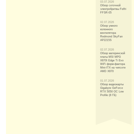
03.07.2026
Обзор сеточной
электробритвы Felfri
FFSR-05
02.07.2026
Обзор умного
колонного
вентилятора
Redmond SkyFan
AP2215S
02.07.2026
Обзор материнской
платы MSI MPG
X870I Edge Ti Evo
WiFi форм-фактора
Mini-ITX на чипсете
AMD X870
01.07.2026
Обзор видеокарты
Gigabyte GeForce
RTX 5050 OC Low
Profile (8 ГБ)