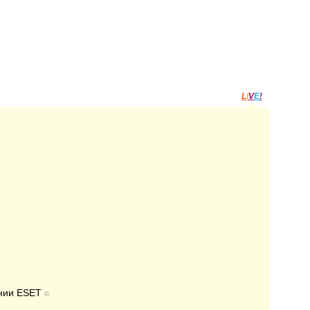
L
I
V
E
!
ании ESET
©