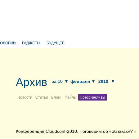
НОЛОГИИ
ГАДЖЕТЫ
БУДУЩЕЕ
Архив
за 10
▼
февраля
▼
2010
▼
Новости
Статьи
Блоги
Файлы
Пресс-релизы
Конференция Cloudconf-2010. Поговорим об «облаках»?
©