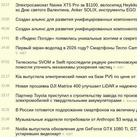
Электросамокат Navee XT5 Pro за $1100, велосипед Heybik
22:17
ко Дню святого Валентина, Anker SOLIX, инструменты EGO 
Создан альянс для развития унифицированных компонентов
13:00
Создан альянс для развития унифицированных компонентов
09:30
В «Яндекс Погоде» появились уникальные зонтики и секрет
13:01
Первый экран-водопад в 2026 году? Смартфоны Tecno Camo
14:30
©
iXBT
Телескопы SVOM и Swift проследили редкую рентгеновску
07:01
помогли уточнить механизмы ускорения частиц
©
iXBT
Kia выпустила электрический пикап на базе PV5 по цене от
21:17
Новая прошивка DJI Matrice 400 улучшает LiDAR и надежно
12:48
Партнер Toyota приступил к строительству завода по произ
23:17
электромобилей с твердотельными аккумуляторами
©
Electre
В России готовится подорожание смартфонов на величину
11:31
Музыкальные издатели потребовали от Anthropic $3 млрд 
21:30
Nvidia выпустила обновление для GeForce GTX 1080 Ti, GTX 
13:45
устаревших видеокарт
©
iXBT