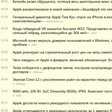
Биткойн резко обрушился, потянув весь крипторынок вниз:
09:01
Apple раскритиковали в новой кампании «Зашифруй это н
00:33
Генеральный директор Apple Тим Кук: спрос на iPhone в ко
01:03
ошеломляющим»
©
MacRumors.ru
Когда гибридный V8 оказался быстрее W12. Представлен но
00:16
сильный гибрид, разгоняющийся до 306 км/ч
©
iXBT
Microsoft хочет вернуть доверие пользователей к Windows
11:16
проблем
©
iXBT
Apple реагирует на стремительный рост цен на чипы памят
02:02
Чего ожидать от Apple в феврале, включая обновленную Sir
21:32
Tesla поборется с дефицитом чипов, построив полупровод
00:45
долларов
©
3DNews
Экипаж Crew-12 с россиянином ушёл на карантин перед с
00:45
©
3DNews
9000 мАч, 100 Вт, SoС Dimensity 9500s, IP69. Комплект по
13:01
©
iXBT
Apple достигла нового рекордного показателя по активным
01:17
Apple отчитывается о рекордных результатах за 1 квартал 
01:03