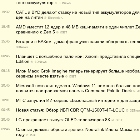
теплоаккумулятор
©
3DNews
CATL и BYD делают ставку на новый тип аккумуляторов для
19:32
цен на литий
©
Electrek.ru
AMD уместит 12 ядер и 48 МБ кеш-памяти в один чиплет Zen
19:45
сравнению с Zen 5
©
iXBT
Батареи с БАКом: дома французов начали обогревать тепл
15:45
3DNews
Планшет с волшебной палочкой: Xiaomi представила спецве
00:45
Edition
©
3DNews
Илон Маск: Grok Imagine теперь генерирует больше изобра
09:16
сервисы вместе взятые
©
iXBT
Microsoft позволит сделать Windows 11 немного больше п
20:45
появится настраиваемая панель Command Palette Dock
©
i
МТС запустил ИИ-сервис «Безопасный интернет» для защи
10:01
Новая статья: Обзор ИБП CBR QTM-1500T-4F-LCUC
00:45
©
3DNew
LG прекращает выпуск OLED-телевизоров 8K
20:45
©
iXBT
Слепые должны обрести зрение: Neuralink Илона Маска готов
09:46
году
©
iXBT