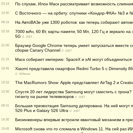
По слухам, Илон Маск рассматривает возможность слияния 
03:18
С Восточного — на орбиту: спутники «Кондор-ФКА» №3 и №
14:30
На АвтоВАЗе уже 1300 роботов: как теперь собирают авто
08:16
7000 мАч, 60 Вт, карты памяти, 50 Мп, 120 Гц и зеркало н
10:16
5G
©
iXBT
Браузер Google Chrome теперь умеет запускаться вместе с
21:00
сборке Canary Channel
©
iXBT
Маск собирает империю: SpaceX и xAI могут объединиться
01:15
Xiaomi представила смартфон Redmi Turbo 5 c Dimensity 85
19:45
©
3DNews
The MacRumors Show: Apple представляет AirTag 2 и Creato
19:32
Спустя 20 лет лидерства Samsung могут сместить с трона?
14:30
гиганту на рынке телевизоров
©
iXBT
Большая презентация Samsung датирована. На ней могут п
08:31
S26 Plus и Galaxy S26 Ultra
©
iXBT
Биоинженеры впервые встроили квантовый механизм в пр
14:30
Microsoft снова что-то сломала в Windows 11. На сей раз
19:45