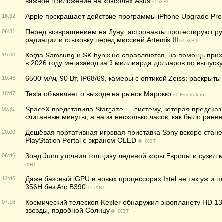
важное приложение на консолях Asus
©
iXBT
Apple прекращает действие программы iPhone Upgrade Pr
16:32
Перед возвращением на Луну: астронавты протестируют руч
06:31
радиации и стыковку перед миссией Artemis III
©
iXBT
Когда Samsung и SK hynix не справляются, на помощь прих
19:00
в 2026 году мегазавод за 3 миллиарда долларов по выпус
6500 мАч, 90 Вт, IP68/69, камеры с оптикой Zeiss: раскрыты 
10:46
Tesla объявляет о выходе на рынок Марокко
18:47
©
Electrek.ru
SpaceX представила Stargaze — систему, которая предсказ
09:31
считанные минуты, а на за несколько часов, как было ране
Дешёвая портативная игровая приставка Sony вскоре стане
20:00
PlayStation Portal с экраном OLED
©
iXBT
Зонд Juno уточнил толщину ледяной коры Европы и сузил 
06:46
iXBT
Даже базовый iGPU в новых процессорах Intel не так уж и п
12:46
356H без Arc B390
©
iXBT
Космический телескоп Kepler обнаружил экзопланету HD 1
07:16
звезды, подобной Солнцу
©
iXBT