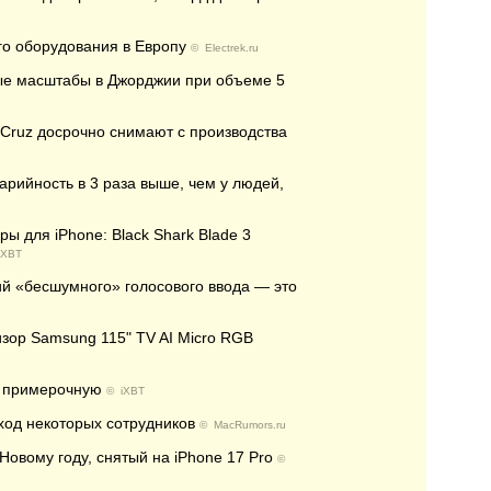
го оборудования в Европу
©
Electrek.ru
ые масштабы в Джорджии при объеме 5
 Cruz досрочно снимают с производства
арийность в 3 раза выше, чем у людей,
ы для iPhone: Black Shark Blade 3
iXBT
гий «бесшумного» голосового ввода — это
изор Samsung 115" TV AI Micro RGB
ю примерочную
©
iXBT
уход некоторых сотрудников
©
MacRumors.ru
овому году, снятый на iPhone 17 Pro
©