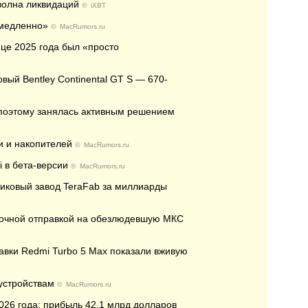
 волна ликвидаций
©
iXBT
емедленно»
©
MacRumors.ru
нце 2025 года был «просто
вый Bentley Continental GT S — 670-
, поэтому занялась активным решением
и и накопителей
©
MacRumors.ru
i в бета-версии
©
MacRumors.ru
никовый завод TeraFab за миллиарды
рочной отправкой на обезлюдевшую МКС
ставки Redmi Turbo 5 Max показали вживую
 устройствам
©
MacRumors.ru
2026 года: прибыль 42,1 млрд долларов