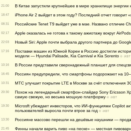
В Китае запустили крупнейшее в мире хранилище энергии 
21:00
iPhone Air 2 выйдет в этом году? Последний отчет говорит 
18:47
Российские Tenet T9 выйдет уже в мае. Названо отличие Ch
08:31
Apple оказалась не готова к такому ажиотажу вокруг AirPods
02:17
Новый Siri: Apple почти выбрала другого партнера до Googl
22:03
Поставки машин из Южной Кореи в Россию достигли истор
17:16
модели — Hyundai Palisade, Kia Carnival и Kia Sorento
©
iXBT
В России представили сверхнадежный планшет для спецсв
10:16
Россиян предупредили, что смартфоны подорожают на 10–
16:45
МТС улучшит покрытие LTE в Москве за счёт отключения 3
10:31
Похож на легендарный смартфон-слайдер Sony Ericsson Xper
20:30
самую свежую, но весьма мощную платформу
©
iXBT
Microsft убеждает инвесторов, что ИИ-функциями Copilot а
19:30
пользователей выросла почти втрое за год
©
iXBT
Россияне массово перешли на дешёвые наушники — прода
13:30
Финны начали варить пиво «на песке» — местная пивовар
21:45