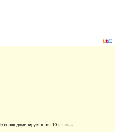
L
I
V
E
!
 снова доминирует в топ-10
©
3DNews