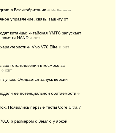
ogram в Великобритании
©
MacRumors.ru
ное управление, связь, защиту от
одят китайцы: китайская YMTC запускает
ку памяти NAND
©
iXBT
характеристики Vivo V70 Elite
©
iXBT
ывает столкновения в космосе за
е
©
iXBT
т лучше. Ожидается запуск версии
модели её потенциальной обитаемости
©
лох. Появились первые тесты Core Ultra 7
37010 b размером с Землю у яркой