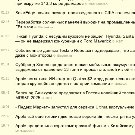
при выручке 143,8 млрд долларов
©
MacRumors.ru
SolarEdge начала экспорт произведенного в США солнечно
01:17
Переработка солнечных панелей выходит на промышленн
02:48
ГВт в год
©
Electrek.ru
Пикап Hyundai с несущим кузовом не зашел: Hyundai Santa
01:16
— он не выдержал конкуренции с Ford Maverick
©
iXBT
Собственные данные Tesla о Robotaxi подтверждают, что ав
02:17
даже с монитором
©
Electrek.ru
Суббренд Xiaomi представил тонкие мобильные аккумулятор
01:31
выдерживают давление 13 тонн и прокол стальной иглой
©
Apple поглотила ИИ-стартап Q.ai за $2 млрд ради техноло
01:15
вторая крупнейшая сделка в истории компании
©
3DNews
Samsung Galaxystore предлагает в России новейший телев
08:46
MR95F 2025
©
iXBT
«Яндекс Маркет» запустил для сервиса Ultima виртуальну
10:01
Apple всё ещё готовит две новые версии Siri, несмотря на 
22:32
Apple представила короткометражный фильм к Китайскому Н
19:47
MacRumors.ru