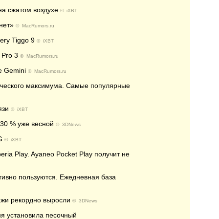
на сжатом воздухе
©
iXBT
«нет»
©
MacRumors.ru
ery Tiggo 9
©
iXBT
 Pro 3
©
MacRumors.ru
e Gemini
©
MacRumors.ru
ического максимума. Самые популярные
язи
©
iXBT
30 % уже весной
©
3DNews
G
©
iXBT
ia Play. Ayaneo Pocket Play получит не
ктивно пользуются. Ежедневная база
жи рекордно выросли
©
3DNews
ня установила песочный