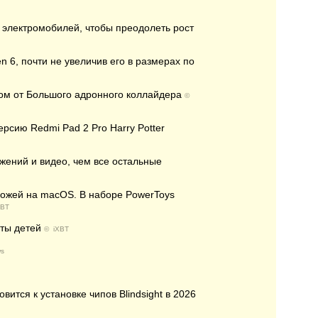
 электромобилей, чтобы преодолеть рост
 6, почти не увеличив его в размерах по
ом от Большого адронного коллайдера
©
рсию Redmi Pad 2 Pro Harry Potter
жений и видео, чем все остальные
охожей на macOS. В наборе PowerToys
XBT
ты детей
©
iXBT
s
ится к установке чипов Blindsight в 2026