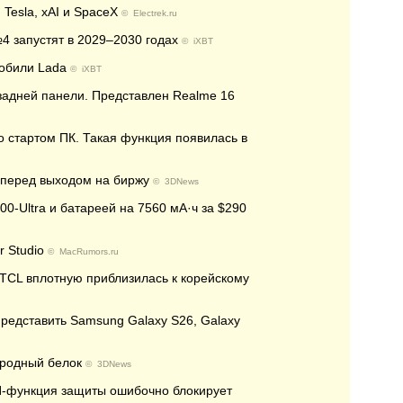
Tesla, xAI и SpaceX
©
Electrek.ru
4 запустят в 2029–2030 годах
©
iXBT
мобили Lada
©
iXBT
а задней панели. Представлен Realme 16
о стартом ПК. Такая функция появилась в
 перед выходом на биржу
©
3DNews
00-Ultra и батареей на 7560 мА·ч за $290
r Studio
©
MacRumors.ru
 TCL вплотную приблизилась к корейскому
редставить Samsung Galaxy S26, Galaxy
иродный белок
©
3DNews
 ИИ-функция защиты ошибочно блокирует