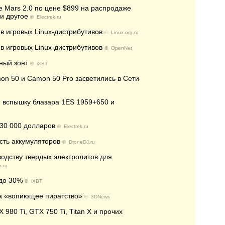
e Mars 2.0 по цене $899 на распродаже
и другое
©
Electrek.ru
 игровых Linux-дистрибутивов
©
Linux.org.ru
 игровых Linux-дистрибутивов
©
OpenNet
ный зонт
©
iXBT
n 50 и Camon 50 Pro засветились в Сети
ю вспышку блазара 1ES 1959+650 и
 30 000 долларов
©
Electrek.ru
сть аккумуляторов
©
DroneDJ.ru
водству твердых электролитов для
k.ru
 до 30%
©
iXBT
за «вопиющее пиратство»
©
3DNews
980 Ti, GTX 750 Ti, Titan X и прочих