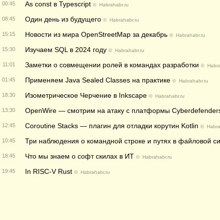
As const в Typescript
00:45
©
Habrahabr.ru
Один день из будущего
08:45
©
Habrahabr.ru
Новости из мира OpenStreetMap за декабрь
15:15
©
Habrahabr.ru
Изучаем SQL в 2024 году
15:30
©
Habrahabr.ru
Заметки о совмещении ролей в командах разработки
11:01
©
Habra
Применяем Java Sealed Classes на практике
01:45
©
Habrahabr.ru
Изометрическое Черчение в Inkscape
18:30
©
Habrahabr.ru
OpenWire — смотрим на атаку с платформы Cyberdefender
13:30
Coroutine Stacks — плагин для отладки корутин Kotlin
12:45
©
Habra
Три наблюдения о командной строке и путях в файловой с
10:45
Что мы знаем о софт скилах в ИТ
18:45
©
Habrahabr.ru
In RISC-V Rust
19:45
©
Habrahabr.ru