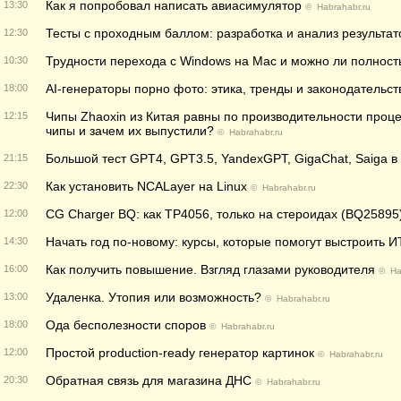
Как я попробовал написать авиасимулятор
13:30
©
Habrahabr.ru
Тесты с проходным баллом: разработка и анализ результат
12:30
Трудности перехода с Windows на Mac и можно ли полност
10:30
AI-генераторы порно фото: этика, тренды и законодательст
18:00
Чипы Zhaoxin из Китая равны по производительности проце
12:15
чипы и зачем их выпустили?
©
Habrahabr.ru
Большой тест GPT4, GPT3.5, YandexGPT, GigaChat, Saiga в
21:15
Как установить NCALayer на Linux
22:30
©
Habrahabr.ru
CG Charger BQ: как TP4056, только на стероидах (BQ25895
12:00
Начать год по-новому: курсы, которые помогут выстроить 
14:30
Как получить повышение. Взгляд глазами руководителя
16:00
©
Ha
Удаленка. Утопия или возможность?
13:00
©
Habrahabr.ru
Ода бесполезности споров
18:00
©
Habrahabr.ru
Простой production-ready генератор картинок
12:00
©
Habrahabr.ru
Обратная связь для магазина ДНС
20:30
©
Habrahabr.ru