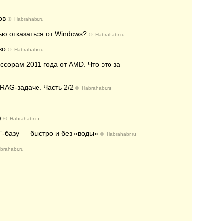
ов
©
Habrahabr.ru
ью отказаться от Windows?
©
Habrahabr.ru
во
©
Habrahabr.ru
ссорам 2011 года от AMD. Что это за
 RAG-задаче. Часть 2/2
©
Habrahabr.ru
)
©
Habrahabr.ru
ИТ-базу — быстро и без «воды»
©
Habrahabr.ru
brahabr.ru