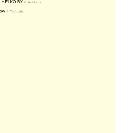
е с ELKO.BY
©
TechLabs
dow
©
TechLabs