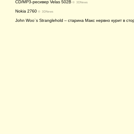
CD/MP3-ресивер Velas 502B
©
3DNews
Nokia 2760
©
3DNews
John Woo`s Stranglehold – старина Макс нервно курит в сто