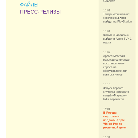
соцсетях
ФАЙЛЫ
15:01
ПРЕСС-РЕЛИЗЫ
Теперь официально:
эксклюзивы Xbox
выйдут на PlayStation
15:01
Фильм «Наполеон»
выйдет в Apple TV+ 1
марта
15:02
Applied Materials
разглядела признаки
восстановления
спроса на
оборудование для
выпуска чипов
15:15
Запуск первого
спутника интернета
вещей «Марафон-
IoT» перенесли
15:01
В России
стартовали
продажи Apple
Vision Pro по
розничной цене
14:31