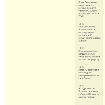
В мае Sony начнёт
выпуск лазеров,
которые позволят
увеличить ёмкость
жёстких дисков до 30
Тбайт
14:30
Компания Boeing
Space готовится к
пилотируемому
полёту к МКС
космического корабля
Starliner
14:01
Samsung надеется
наладить выпуск
чипов для Qualcomm
по 2-нм техпроцессу
14:00
АвтоВАЗ возобновит
производство
внедорожной версии
Lada Granta
14:00
Назад в 90-е? В
России стали чаще
собирать ПК вместо
покупки готовых