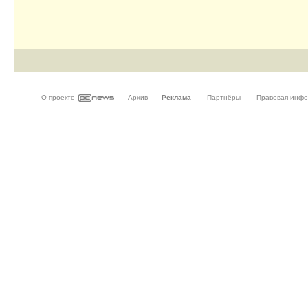
О проекте
Архив
Реклама
Партнёры
Правовая инф