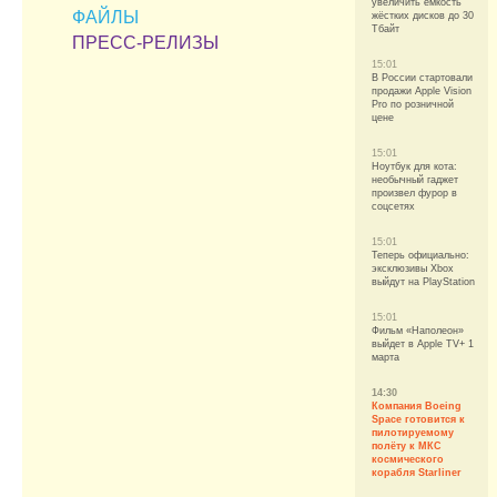
увеличить ёмкость
ФАЙЛЫ
жёстких дисков до 30
Тбайт
ПРЕСС-РЕЛИЗЫ
15:01
В России стартовали
продажи Apple Vision
Pro по розничной
цене
15:01
Ноутбук для кота:
необычный гаджет
произвел фурор в
соцсетях
15:01
Теперь официально:
эксклюзивы Xbox
выйдут на PlayStation
15:01
Фильм «Наполеон»
выйдет в Apple TV+ 1
марта
14:30
Компания Boeing
Space готовится к
пилотируемому
полёту к МКС
космического
корабля Starliner