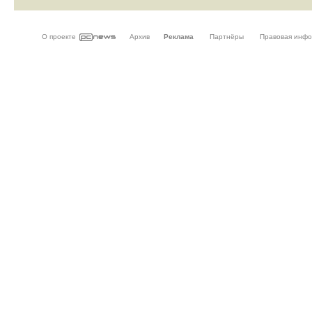
О проекте
Архив
Реклама
Партнёры
Правовая инф