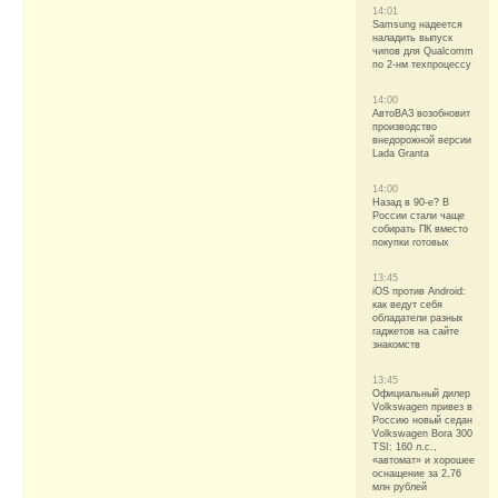
14:01
Samsung надеется
наладить выпуск
чипов для Qualcomm
по 2-нм техпроцессу
14:00
АвтоВАЗ возобновит
производство
внедорожной версии
Lada Granta
14:00
Назад в 90-е? В
России стали чаще
собирать ПК вместо
покупки готовых
13:45
iOS против Android:
как ведут себя
обладатели разных
гаджетов на сайте
знакомств
13:45
Официальный дилер
Volkswagen привез в
Россию новый седан
Volkswagen Bora 300
TSI: 160 л.с.,
«автомат» и хорошее
оснащение за 2,76
млн рублей