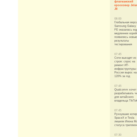
флагманский
кроссовер Jela
J8
08:00
Глобальная верс
Samsung Galaxy
FE оказалась ещ
медленнее корей
появились новые
результаты
тестирования
07:45
Сети выходят из
строя: спрос на
ремонт ИТ-
инфраструктуры 
России вырос на
120% за год
07:45
Qualcomm хочет
разрабатывать ч
для китайского
владельца TikTo
07:45
Рухнувшие котир
SpaceX и Tesla
лишили Илона М
статуса триллио
07:30