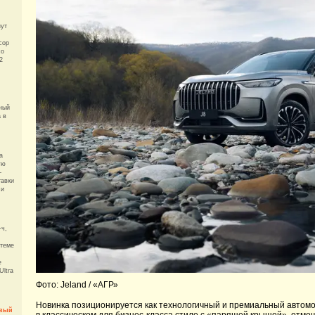
нут
сор
со
2
ный
 в
а
ую
—
тавки
 и
·ч,
стеме
е
Ultra
Фото: Jeland / «АГР»
Новинка позиционируется как технологичный и премиальный автомо
овый