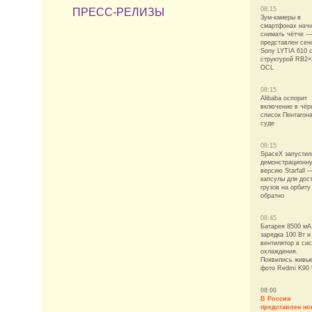
08:15
ПРЕСС-РЕЛИЗЫ
Зум-камеры в
смартфонах нач
снимать чётче —
представлен сен
Sony LYTIA 610 
структурой RB2×
OCL
08:15
Alibaba оспорит
включение в чёр
список Пентагона
суде
08:15
SpaceX запустил
демонстрационн
версию Starfall 
капсулы для дос
грузов на орбиту
обратно
08:45
Батарея 8500 мА
зарядка 100 Вт и
вентилятор в си
охлаждения.
Появились живы
фото Redmi K90 
08:00
В России
представлен н