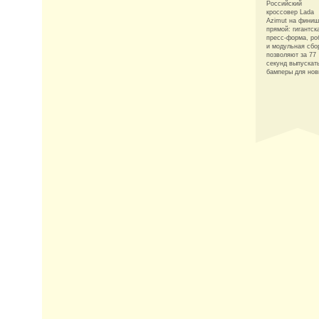
Российский
кроссовер Lada
Azimut на фини
прямой: гигантск
пресс-форма, ро
и модульная сбо
позволяют за 77
секунд выпускат
бамперы для нов