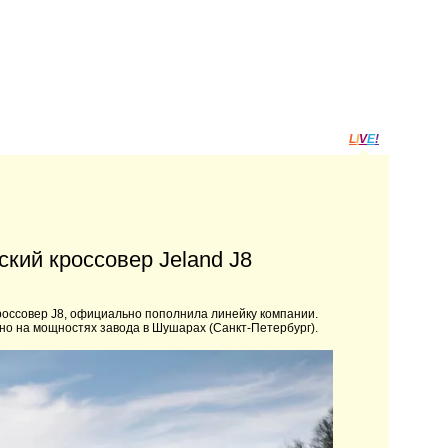
L
I
V
E
!
кий кроссовер Jeland J8
россовер J8, официально пополнила линейку компании.
жено на мощностях завода в Шушарах (Санкт-Петербург).