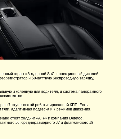
оенный экран с 8-ядерной SoC, проекционный дисплей
идеорегистратор и 50-ваттную беспроводную зарядку,
альную и коленную для водителя, и система панорамного
ассистентов.
паре с 7-ступенчатой роботизированной КПП. Есть
 тяги, адаптивная подвеска и 7 режимов движения.
eland стоят холдинг «АГР» и компания Defetoo.
актного J6, среднеразмерного J7 и флагманского J8.