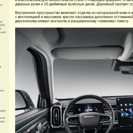
в классическом для бизнес-класса стиле с «парящей крышей», отме
дверные ручки и 20-дюймовые колёсные диски. Дорожный просвет со
nd
Внутреннее пространство включает отделку из натуральной кожи и 
с вентиляцией и массажем, кресло пассажира дополнено оттоманкой
двухзонному климат-контролю и расширенному «зимнему» пакету.
ия
 S26
ё
ской:
в
ипы
k
овки
аска
нера