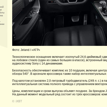
шной
ая
боты
рка
ь
инки
Фото: Jeland / «АГР»
Технологическое оснащение включает изогнутый 24,6-дюймовый сдв
на лобовое стекло (один из самых больших в классе), встроенный в
аудиосистему Sony с 14 динамиками.
Безопасность обеспечивает комплекс из 10 подушек, включая центр
обзора 540°. В арсенале кроссовера также набор интеллектуальных 
Под капотом установлен 2,0-литровый турбодвигатель (249 л. с.) в 
интеллектуальная система полного привода с управлением вектором
Цены, комплектации и сроки выпуска объявят позднее. За брендом J
На данный момент модельный ряд состоит из трёх кроссоверов: комп
©
iXBT