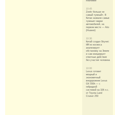
платежей
10:45
Zeekr больше не
самый «умный». В
Китае назвали самые
«умные» марки
автомобилей, на
первом месте — Aito
(Huawei)
10:30
Китай создал Skynet:
ИИ из космоса
анализирует
обстановку на Земле
и сам инициирует
ответные действия
без участия человека
10:00
Lexus готовит
мощный и
экономичный
внедорожник Lexus
GX 550h — с
гибридной
системой на 326 л.с.
от Toyota Land
Cruiser 250