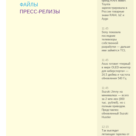
бренд RAV4 живет.
ФАЙЛЫ
Toyota
зарегистрировала в
ПРЕСС-РЕЛИЗЫ
России товарные
знаки RAV4, bZ и
Aygo
11:45
Sony показала
последние
телевизоры
собственной
разработки — дальше
ими займётся TCL
11:45
Asus готовит «первый
в мире OLED-монитор
для киберспорта» —
24,5 дюйма и частота
обновления 540 Гц
11:45
Suzuki Jimny на
минималках — всего
за 2 млн иен (900
тыс. рублей), но с
полным приводом.
Представлен
обновленный Suzuki
Hustler
12:15
Так выглядит
летающая тарелка от