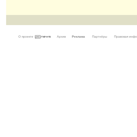
О проекте
Архив
Реклама
Партнёры
Правовая инф