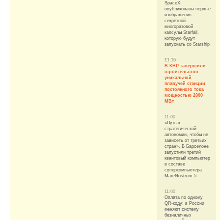
SpaceX:
опубликованы первые
изображения
секретной
многоразовой
капсулы Starfall,
которую будут
запускать со Starship
11:15
В КНР завершили
строительство
уникальной
плавучей станции
постоянного тока
мощностью 2000
МВт
11:00
«Путь к
стратегической
автономии, чтобы не
зависеть от третьих
стран». В Барселоне
запустили третий
квантовый компьютер
в составе
суперкомпьютера
MareNostrum 5
11:00
Оплата по одному
QR-коду: в России
меняют систему
безналичных