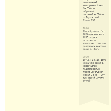
экономичный
внедорожник Lexus
GX 550h — с
гибридной
системой на 326 л.с.
от Toyota Land
Cruiser 250
10:00
Связь будущего без
GPS и радиоволн: в
США создали
неуязвимый
квантовый терминал с
поддержкой лазерной
связи 10 Гбит/с
09:30
197 л.с. и почти 1500
км на баке бензина.
Представлен
подзаряжаемый
гибрид Volkswagen
Tiguan L ePro — 197
тыс. юаней (2,0 млн
рублей)