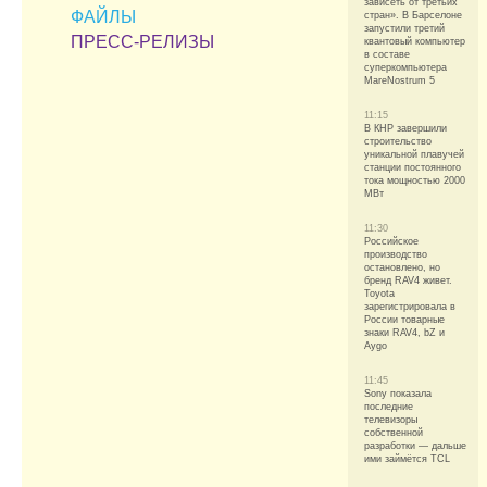
зависеть от третьих
ФАЙЛЫ
стран». В Барселоне
запустили третий
ПРЕСС-РЕЛИЗЫ
квантовый компьютер
в составе
суперкомпьютера
MareNostrum 5
11:15
В КНР завершили
строительство
уникальной плавучей
станции постоянного
тока мощностью 2000
МВт
11:30
Российское
производство
остановлено, но
бренд RAV4 живет.
Toyota
зарегистрировала в
России товарные
знаки RAV4, bZ и
Aygo
11:45
Sony показала
последние
телевизоры
собственной
разработки — дальше
ими займётся TCL