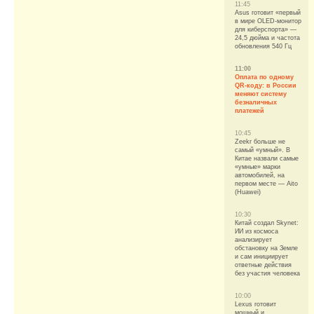
11:45
Asus готовит «первый
в мире OLED-монитор
для киберспорта» —
24,5 дюйма и частота
обновления 540 Гц
11:00
Оплата по одному
QR-коду: в России
меняют систему
безналичных
платежей
10:45
Zeekr больше не
самый «умный». В
Китае назвали самые
«умные» марки
автомобилей, на
первом месте — Aito
(Huawei)
10:30
Китай создал Skynet:
ИИ из космоса
анализирует
обстановку на Земле
и сам инициирует
ответные действия
без участия человека
10:00
Lexus готовит
мощный и