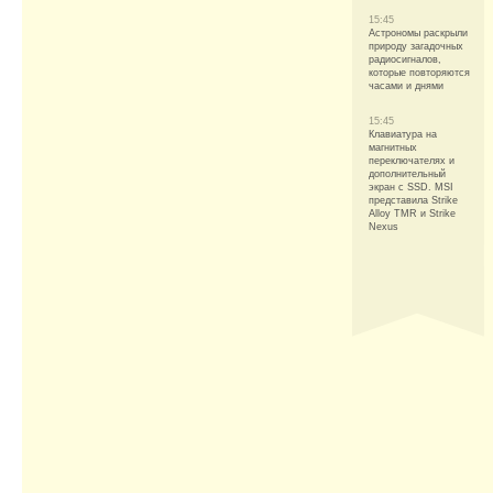
15:45
Астрономы раскрыли
природу загадочных
радиосигналов,
которые повторяются
часами и днями
15:45
Клавиатура на
магнитных
переключателях и
дополнительный
экран с SSD. MSI
представила Strike
Alloy TMR и Strike
Nexus