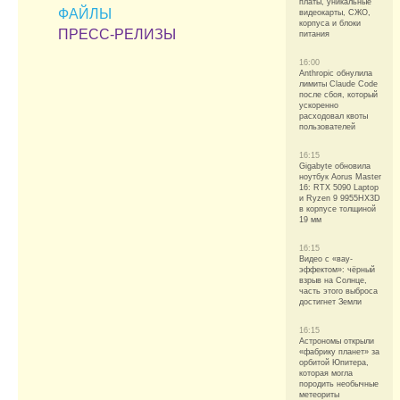
платы, уникальные
ФАЙЛЫ
видеокарты, СЖО,
корпуса и блоки
ПРЕСС-РЕЛИЗЫ
питания
16:00
Anthropic обнулила
лимиты Claude Code
после сбоя, который
ускоренно
расходовал квоты
пользователей
16:15
Gigabyte обновила
ноутбук Aorus Master
16: RTX 5090 Laptop
и Ryzen 9 9955HX3D
в корпусе толщиной
19 мм
16:15
Видео с «вау-
эффектом»: чёрный
взрыв на Солнце,
часть этого выброса
достигнет Земли
16:15
Астрономы открыли
«фабрику планет» за
орбитой Юпитера,
которая могла
породить необычные
метеориты