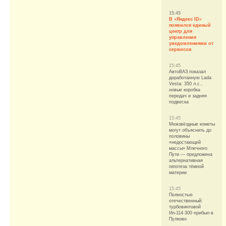
15:45
В «Яндекс ID»
появился единый
центр для
управления
уведомлениями от
сервисов
15:45
АвтоВАЗ показал
доработанную Lada
Vesta: 350 л.с.,
новые коробка
передач и задняя
подвеска
15:45
Межзвёздные кометы
могут объяснить до
половины
«недостающей
массы» Млечного
Пути — предложена
альтернативная
гипотеза тёмной
материи
15:45
Полностью
отечественный:
турбовинтовой
Ил-114-300 прибыл в
Пулково