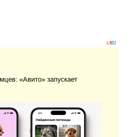
L
I
V
E
!
мцев: «Авито» запускает