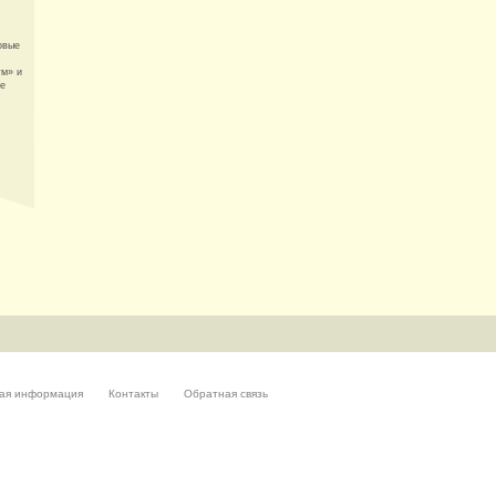
овые
ум» и
ые
ая информация
Контакты
Обратная связь