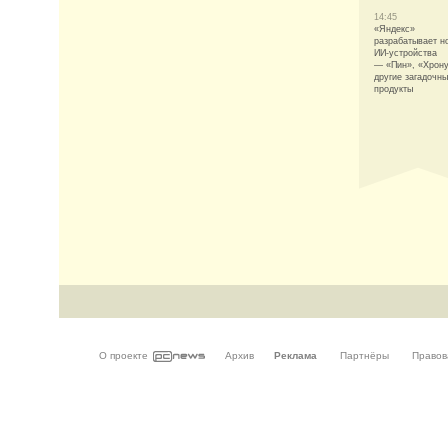
14:45
«Яндекс»
разрабатывает н
ИИ-устройства
— «Пин», «Хрон
другие загадочн
продукты
О проекте
Архив
Реклама
Партнёры
Правов