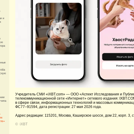
о
и и
х
е
мую
тора
нные
vidia
ескую
Учредитель СМИ «iXBT.com» —
ООО «Аспект Исследования и Публи
ании
телекоммуникационной сети «Интернет» сетевого издания: IXBT.CO
-чипа
в сфере связи, информационных технологий и массовых коммуникац
ФС77–91594, дата регистрации: 27 мая 2026 года.
-
Адрес редакции: 115201, Москва, Каширское шоссе, дом 22, корп. 3, с
их
ито»
©
iXBT