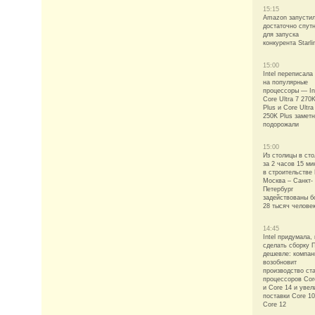
15:15
Amazon запусти
достаточно спут
для запуска
конкурента Starli
15:00
Intel переписала
на популярные
процессоры — In
Core Ultra 7 270
Plus и Core Ultra
250K Plus замет
подорожали
15:00
Из столицы в ст
за 2 часов 15 ми
в строительств
Москва – Санкт-
Петербург
задействованы б
28 тысяч челове
14:45
Intel придумала, 
сделать сборку 
дешевле: компан
возобновит
производство ст
процессоров Cor
и Core 14 и увел
поставки Core 10
Core 12