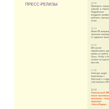
16:00
ПРЕСС-РЕЛИЗЫ
Проверить перед
сменой: в «Авит
Подработка»
внедрили профил
рейтинги торговы
точек
16:15
Мини-ПК впервы
запитали напря
от ядерного реак
16:45
ИИ начнёт
обрабатывать да
прямо на орбите
Луны: Firefly и N
готовят историч
миссию
17:00
Anthropic ведёт
переговоры с
Samsung о созд
собственного ИИ
15:15
Уникальный ИИ
поиск пропавш
питомцев: «Ав
запускает
«ХвостРадар»