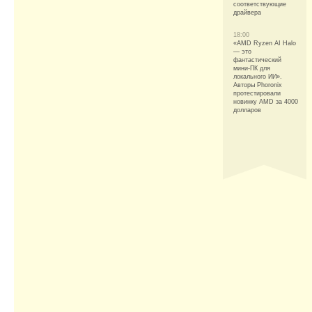
соответствующие
драйвера
18:00
«AMD Ryzen AI Halo
— это
фантастический
мини-ПК для
локального ИИ».
Авторы Phoronix
протестировали
новинку AMD за 4000
долларов