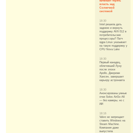
начинает терять
власть над
Солнечной
системой
18:30
Intel решила дать
заднюю и вернуть
поддержку AVX-512 в
потребительские
процессоры? Патч
ядра Linux указывает
на такую поддержку у
CPU Nova Lake
18:30
Первый канадец,
облетевший Луну
после эпохи
Apollo, Джереми
Хансен, завершает
карьеру астронавта
18:30
Анонсированы умные
очки Solos AirGo A6
— без камеры, но с
ИИ
18:16
Valve не запрещает
ставить Windows на
Steam Machine.
Компания даже
выпустила