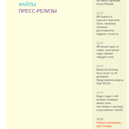
тестирует функцию
ФАЙЛЫ
Cloud Rebuild
ПРЕСС-РЕЛИЗЫ
18:45
ИИ ошибся в
подсчёте кратеров
Луны: проверка
показала
десятикратное
падение точности
18:45
ИИ решил одну из
самых запутанных
задач физики
твёрдого тела
19:00
Bluetooth-колонка
Asus всего за 35
долларов.
Представлена модель
Adol SP103
19:15
Вода в один слой
молекул впервые
явила свою
настоящую структуру
и растяжение связей
18:30
Учёные выяснили,
где Солнце