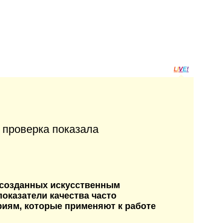
L
I
V
E
!
 проверка показала
 созданных искусственным
показатели качества часто
риям, которые применяют к работе