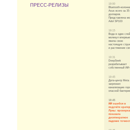
19:00
ПРЕСС-РЕЛИЗЫ
Bluetooth-колонк
Asus всего за 35
долларов.
Представлена м
Adol SP103
19:15
Вода в один сло
молекул впервые
явила свою
настоящую струк
и растяжение св
19:31
DeepSeek
разрабатывает
собственный ИИ-
19:45
Дата-центр Meta
загрязнил
канализацию гор
опасной бактери
18:45
ИИ ошибся в
подсчёте крате
Луны: проверка
показала
десятикратное
падение точнос