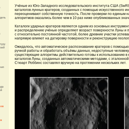
Учёные из Юго-Западного исследовательского института США (SwRI
а
каталогов лунных кратеров, созданных с помощью искусственного ин
переоценивают собственную точность. После проверки по единым н
алгоритмов оказались более чем в 10 раз ниже опубликованных знач
одель
Каталоги ударных кратеров являются одним из основных инструмент
и распределению учёные определяют возраст поверхности Луны и 
й
с относительно постоянной частотой, более древние участки успев
напрямую влияют на датировку поверхности и реконструкцию геолог
туру
Ожидалось, что автоматическое распознавание кратеров с помощью 
язей
ручной работы и обработать объёмы данных, недоступные человеку
существующие алгоритмы действительно готовы к использованию в н
каталогов Луны, созданных автоматическими методами, с эталонной
Стюарт Роббинс составлял вручную на протяжении нескольких лет.
чип
ода
ей
ров
ти