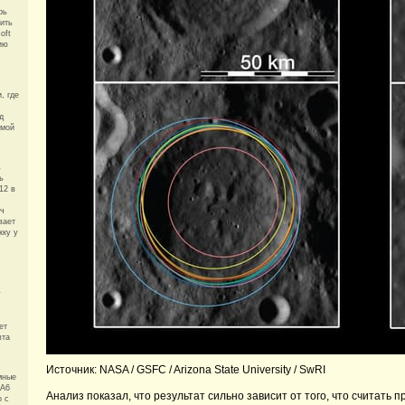
рь
ить
oft
ию
, где
д
емой
ь
ь
12 в
тч
вает
жку у
у
ет
вта
Источник: NASA / GSFC / Arizona State University / SwRI
мные
 A6
Анализ показал, что результат сильно зависит от того, что считать
о с