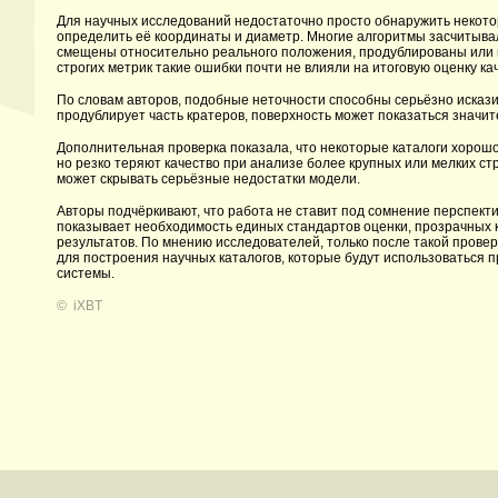
Для научных исследований недостаточно просто обнаружить некото
определить её координаты и диаметр. Многие алгоритмы засчитыва
смещены относительно реального положения, продублированы или 
строгих метрик такие ошибки почти не влияли на итоговую оценку ка
По словам авторов, подобные неточности способны серьёзно исказ
продублирует часть кратеров, поверхность может показаться значит
Дополнительная проверка показала, что некоторые каталоги хорошо
но резко теряют качество при анализе более крупных или мелких ст
может скрывать серьёзные недостатки модели.
Авторы подчёркивают, что работа не ставит под сомнение перспекти
показывает необходимость единых стандартов оценки, прозрачных 
результатов. По мнению исследователей, только после такой пров
для построения научных каталогов, которые будут использоваться п
системы.
©
iXBT