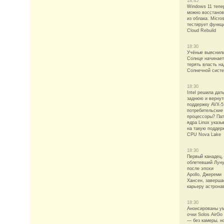
18:45
Windows 11 тепе
можно восстанов
из облака. Micros
тестирует функц
Cloud Rebuild
18:30
Учёные выяснили
Солнце начинает
терять власть на
Солнечной сист
18:30
Intel решила дат
заднюю и вернут
поддержку AVX-5
потребительские
процессоры? Па
ядра Linux указы
на такую поддер
CPU Nova Lake
18:30
Первый канадец,
облетевший Лун
после эпохи
Apollo, Джереми
Хансен, заверша
карьеру астрона
18:30
Анонсированы у
очки Solos AirGo
— без камеры, н