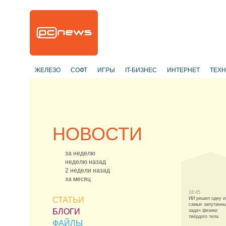
ЖЕЛЕЗО
СОФТ
ИГРЫ
IT-БИЗНЕС
ИНТЕРНЕТ
ТЕХ
НОВОСТИ
за неделю
неделю назад
2 недели назад
за месяц
18:45
СТАТЬИ
ИИ решил одну и
самых запутанн
БЛОГИ
задач физики
твёрдого тела
ФАЙЛЫ