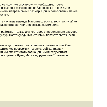
рую «круглую структуру» — необходимо точно
ли кратеры как успешно найденные, хотя они были
имели неправильный размер. При использовании менее
чества.
ить научные выводы. Например, если алгоритм случайно
ельно старше, чем она есть на самом деле.
 работают только для кратеров определённого размера,
руктур. Поэтому единый итоговый показатель точности
вы искусственного интеллекта в планетологии. Она
критериев проверки и независимой валидации
ерки ИИ сможет стать полноценным инструментом
ри изучении Луны, Марса и других тел Солнечной