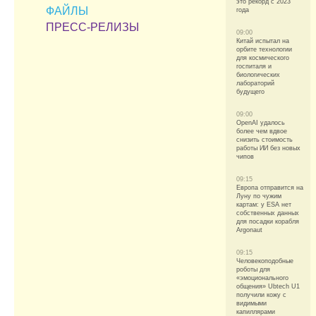
это рекорд с 2023
ФАЙЛЫ
года
ПРЕСС-РЕЛИЗЫ
09:00
Китай испытал на
орбите технологии
для космического
госпиталя и
биологических
лабораторий
будущего
09:00
OpenAI удалось
более чем вдвое
снизить стоимость
работы ИИ без новых
чипов
09:15
Европа отправится на
Луну по чужим
картам: у ESA нет
собственных данных
для посадки корабля
Argonaut
09:15
Человекоподобные
роботы для
«эмоционального
общения» Ubtech U1
получили кожу с
видимыми
капиллярами