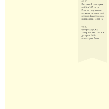
08:30
Голосовой помощник
и 6,3 л/100 км: в
России стартовали
продажи пятиместной
версии флагманского
кроссовера Tenet T8
08:30
Google закрыла
Telegram, Discord и Х
доступ к GIF-
платформе Tenor