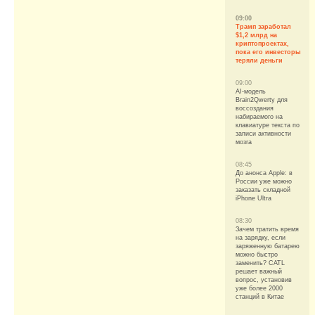
09:00
Трамп заработал
$1,2 млрд на
криптопроектах,
пока его инвесторы
теряли деньги
09:00
AI-модель
Brain2Qwerty для
воссоздания
набираемого на
клавиатуре текста по
записи активности
мозга
08:45
До анонса Apple: в
России уже можно
заказать складной
iPhone Ultra
08:30
Зачем тратить время
на зарядку, если
заряженную батарею
можно быстро
заменить? CATL
решает важный
вопрос, установив
уже более 2000
станций в Китае