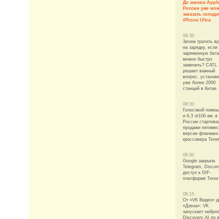
До анонса Apple
России уже мо
заказать склад
iPhone Ultra
08:30
Зачем тратить в
на зарядку, если
заряженную бат
можно быстро
заменить? CATL
решает важный
вопрос, установ
уже более 2000
станций в Китае
08:30
Голосовой помо
и 6,3 л/100 км: в
России стартова
продажи пятимес
версии флагманс
кроссовера Tene
08:30
Google закрыла
Telegram, Discor
доступ к GIF-
платформе Tenor
08:15
От «VK Видео» д
«Дзена»: VK
запускает нейро
Discovery AI по 