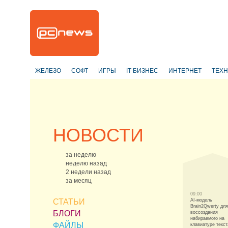
ЖЕЛЕЗО
СОФТ
ИГРЫ
IT-БИЗНЕС
ИНТЕРНЕТ
ТЕХ
НОВОСТИ
за неделю
неделю назад
2 недели назад
за месяц
09:00
СТАТЬИ
AI-модель
Brain2Qwerty для
БЛОГИ
воссоздания
набираемого на
ФАЙЛЫ
клавиатуре текст