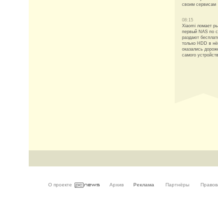
своим сервисам
08:15
Xiaomi ломает ры
первый NAS по с
раздают бесплат
только HDD в н
оказались дорож
самого устройст
О проекте
Архив
Реклама
Партнёры
Правов