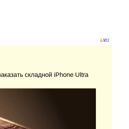
L
I
V
E
!
аказать складной iPhone Ultra