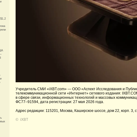
ти
 $1,2
пока
еряли
США
 —
3
а
ии
о
Учредитель СМИ «iXBT.com» —
ООО «Аспект Исследования и Публи
телекоммуникационной сети «Интернет» сетевого издания: IXBT.CO
в сфере связи, информационных технологий и массовых коммуникац
ФС77–91594, дата регистрации: 27 мая 2026 года.
Адрес редакции: 115201, Москва, Каширское шоссе, дом 22, корп. 3, с
ть
©
iXBT
овых