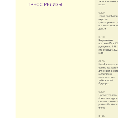
записи активнос
ПРЕСС-РЕЛИЗЫ
мозга
09:00
Трамп заработал
млрд на
криптопроектах, 
его инвесторы т
деньги
09:00
Квартальные
поставки ПК в 
рухнули на 7 %
это рекорд с 202
года
09:00
Китай испытал н
орбите технолог
для космическог
госпиталя и
биологических
лабораторий
будущего
09:00
OpenAI удалось
более чем вдвое
снизить стоимос
работы ИИ без н
чипов
08:45