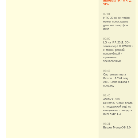
игровых ПК - с КПД
91%
09:01
HTC 20-го сентября
может представить
дамский смартфон
Bliss
09:00
LG на IFA 2011: 3D-
телевизор LG LW980S
с тонкой рамкой,
наноплёнкой и
«умными»
технологиями
08:48
Системная плата
Biostar TA75M под
AMD Llano вышла в
продажу
08:45
ASRock Z68
Extreme7 Gen3: плата
с поддержкой ещё не
введенного стандарта
Intel XMP 1.3
08:31
Вышла MongoDB 2.0