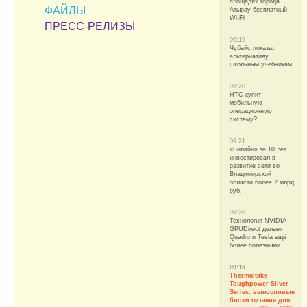
площадях города
ФАЙЛЫ
Атырау бесплатный
Wi-Fi
ПРЕСС-РЕЛИЗЫ
09:19
Чубайс показал
альтернативу
школьным учебникам
09:20
HTC купит
мобильную
операционную
систему?
09:21
«Билайн» за 10 лет
инвестировал в
развитие сети во
Владимирской
области более 2 млрд
руб.
09:26
Технология NVIDIA
GPUDirect делает
Quadro и Tesla ещё
более полезными
09:15
Thermaltake
Toughpower Silver
Series: выносливые
блоки питания для