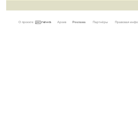
О проекте
Архив
Реклама
Партнёры
Правовая инф